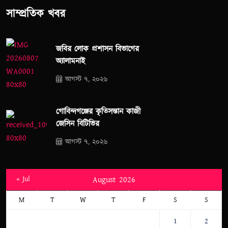
সাম্প্রতিক খবর
জবির লোক প্রশাসন বিভাগের
অ্যালামনাই
আগস্ট ৭, ২০২৬
গোবিন্দগঞ্জের কৃতিসন্তান কাজী
জেসিন বিটিভির
আগস্ট ৭, ২০২৬
« Jul
August 2026
M
T
W
T
F
S
S
1
2