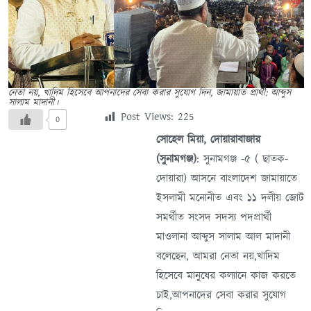
নেতা নয়, খাদিম হিসেবে আপনাদের সেবা করার সুযোগ দিন, জামায়াত প্রার্থী: আব্দুস
সালাম মাদানী।
Post Views:
225
0
সোহেল মিয়া, দোয়ারাবাজার
(সুনামগঞ্জ)
: সুনামগঞ্জ -৫ ( ছাতক-
দোয়ারা) আসনে বাংলাদেশ জামায়াতে
ইসলামী মনোনীত এবং ১১ দলীয় জোট
সমর্থীত সংসদ সদস্য পদপ্রার্থী
মাওলানা আব্দুস সালাম আল মাদানী
বলেছেন, আমরা নেতা নয়,খাদিম
হিসেবে মানুষের কল্যানে কাজ করতে
চাই,আপনাদের সেবা করার সুযোগ