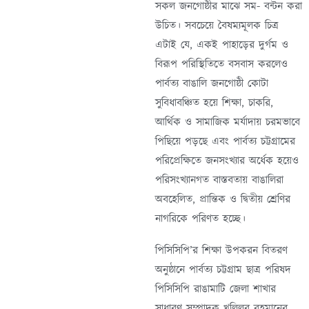
সকল জনগোষ্ঠীর মাঝে সম- বন্টন করা
উচিত। সবচেয়ে বৈষম্যমূলক চিত্র
এটাই যে, একই পাহাড়ের দুর্গম ও
বিরূপ পরিস্থিতিতে বসবাস করলেও
পার্বত্য বাঙালি জনগোষ্ঠী কোটা
সুবিধাবঞ্চিত হয়ে শিক্ষা, চাকরি,
আর্থিক ও সামাজিক মর্যাদায় চরমভাবে
পিছিয়ে পড়ছে এবং পার্বত্য চট্টগ্রামের
পরিপ্রেক্ষিতে জনসংখ্যার অর্ধেক হয়েও
পরিসংখ্যানগত বাস্তবতায় বাঙালিরা
অবহেলিত, প্রান্তিক ও দ্বিতীয় শ্রেণির
নাগরিকে পরিণত হচ্ছে।
পিসিসিপি’র শিক্ষা উপকরন বিতরণ
অনুষ্ঠানে পার্বত্য চট্টগ্রাম ছাত্র পরিষদ
পিসিসিপি রাঙামাটি জেলা শাখার
সাধারণ সম্পাদক খলিলুর রহমানের