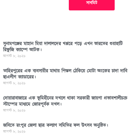
সাবমিট
সুনামগঞ্জের মান্নান মিয়া দালালদের খপ্পরে পড়ে এখন ভারতের গুয়াহাটি
রিফুজি ক্যাম্পে আটক।
আগস্ট ৮, ২০২৬
তাহিরপুরের এক ব্যবসায়ীর মাথায় পিস্তল ঠেকিয়ে মোটা অংকের চাদা দাবি
ছাএলীগ ক্যাডারের।
আগস্ট ৮, ২০২৬
দোয়ারাবাজারে এক ভূমিহীনের দখলে থাকা সরকারী জায়গা প্রভাবশালীচক্র
স্টাম্পের মাধ্যমে জোরপূর্বক দখল।
আগস্ট ৮, ২০২৬
জবিতে রংপুর জেলা ছাত্র কল্যাণ সমিতির ফল উৎসব অনুষ্ঠিত।
আগস্ট ৮, ২০২৬