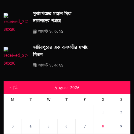
সুনামগঞ্জের মান্নান মিয়া
দালালদের খপ্পরে
আগস্ট ৮, ২০২৬
তাহিরপুরের এক ব্যবসায়ীর মাথায়
পিস্তল
আগস্ট ৮, ২০২৬
« Jul
August 2026
M
T
W
T
F
S
S
1
2
3
4
5
6
7
8
9