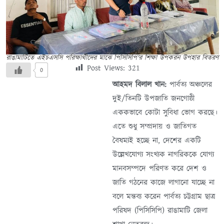
রাঙামাটিতে এইচএসসি পরিক্ষার্থীদের মাঝে পিসিসিপি'র শিক্ষা উপকরন উপহার বিতরণ
Post Views:
321
0
আহমদ বিলাল খান:
পার্বত্য অঞ্চলের
দুই/তিনটি উপজাতি জনগোষ্ঠী
এককভাবে কোটা সুবিধা ভোগ করছে।
এতে শুধু সম্প্রদায় ও জাতিগত
বৈষম্যই হচ্ছে না, দেশের একটি
উল্লেখযোগ্য সংখ্যক নাগরিককে যোগ্য
মানবসম্পদে পরিণত করে দেশ ও
জাতি গঠনের কাজে লাগানো যাচ্ছে না
বলে মন্তব্য করেন পার্বত্য চট্টগ্রাম ছাত্র
পরিষদ (পিসিসিপি) রাঙামাটি জেলা