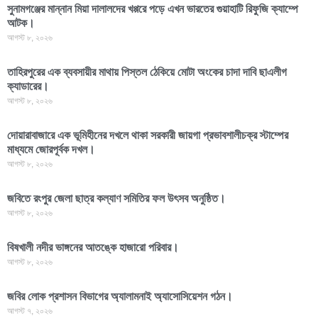
সুনামগঞ্জের মান্নান মিয়া দালালদের খপ্পরে পড়ে এখন ভারতের গুয়াহাটি রিফুজি ক্যাম্পে
আটক।
আগস্ট ৮, ২০২৬
তাহিরপুরের এক ব্যবসায়ীর মাথায় পিস্তল ঠেকিয়ে মোটা অংকের চাদা দাবি ছাএলীগ
ক্যাডারের।
আগস্ট ৮, ২০২৬
দোয়ারাবাজারে এক ভূমিহীনের দখলে থাকা সরকারী জায়গা প্রভাবশালীচক্র স্টাম্পের
মাধ্যমে জোরপূর্বক দখল।
আগস্ট ৮, ২০২৬
জবিতে রংপুর জেলা ছাত্র কল্যাণ সমিতির ফল উৎসব অনুষ্ঠিত।
আগস্ট ৮, ২০২৬
বিষখালী নদীর ভাঙ্গনের আতঙ্কে হাজারো পরিবার।
আগস্ট ৮, ২০২৬
জবির লোক প্রশাসন বিভাগের অ্যালামনাই অ্যাসোসিয়েশন গঠন।
আগস্ট ৭, ২০২৬