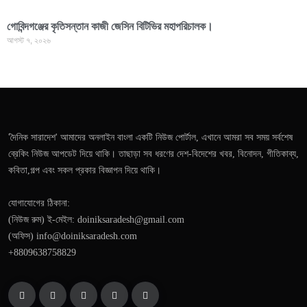
গোবিন্দগঞ্জের কৃতিসন্তান কাজী জেসিন বিটিভির মহাপরিচালক।
আগস্ট ৭, ২০২৬
'দৈনিক সারাদেশ' আমাদের অনলাইন বাংলা একটি নিউজ পোর্টাল, এখানে আমরা সব সময় সর্বশেষ
ব্রেকিং নিউজ আপডেট দিয়ে থাকি। তাছাড়া সব ধরণের দেশ-বিদেশের খবর, বিনোদন, গীতিকাব্য,
কবিতা,গল্প এবং সকল প্রকার বিজ্ঞাপন দিয়ে থাকি।
যোগাযোগের ঠিকানা:
(নিউজ রুম) ই-মেইল: doiniksaradesh@gmail.com
(অফিস) info@doiniksaradesh.com
+8809638758829