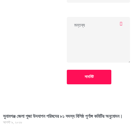
সাবমিট
সুনামগঞ্জ জেলা পূজা উদযাপন পরিষদের ৮১ সদস্য বিশিষ্ঠ পূর্ণাঙ্গ কমিটির অনুমোদন।
আগস্ট ৯, ২০২৬