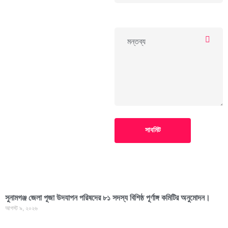
সাবমিট
সুনামগঞ্জ জেলা পূজা উদযাপন পরিষদের ৮১ সদস্য বিশিষ্ঠ পূর্ণাঙ্গ কমিটির অনুমোদন।
আগস্ট ৯, ২০২৬