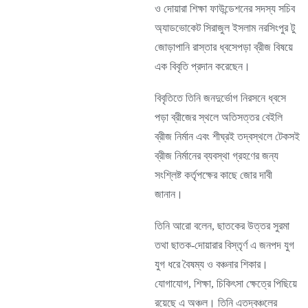
ও দোয়ারা শিক্ষা ফাউন্ডেশনের সদস্য সচিব
অ্যাডভোকেট সিরাজুল ইসলাম নরসিংপুর টু
জোড়াপানি রাস্তার ধ্বসেপড়া ব্রীজ বিষয়ে
এক বিবৃতি প্রদান করেছেন।
বিবৃতিতে তিনি জনদুর্ভোগ নিরসনে ধ্বসে
পড়া ব্রীজের স্থলে অতিসত্তর বেইলি
ব্রীজ নির্মান এবং শীঘ্রই তদ্বস্থলে টেকসই
ব্রীজ নির্মানের ব্যবস্থা গ্রহণের জন্য
সংশ্লিষ্ট কর্তৃপক্ষের কাছে জোর দাবী
জানান।
তিনি আরো বলেন, ছাতকের উত্তর সুরমা
তথা ছাতক-দোয়ারার বিস্তৃর্ণ এ জনপদ যুগ
যুগ ধরে বৈষম্য ও বঞ্চনার শিকার।
যোগাযোগ, শিক্ষা, চিকিৎসা ক্ষেত্রে পিছিয়ে
রয়েছে এ অঞ্চল। তিনি এতদ্বঞ্চলের