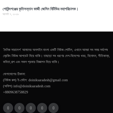
গোবিন্দগঞ্জের কৃতিসন্তান কাজী জেসিন বিটিভির মহাপরিচালক।
আগস্ট ৭, ২০২৬
'দৈনিক সারাদেশ' আমাদের অনলাইন বাংলা একটি নিউজ পোর্টাল, এখানে আমরা সব সময় সর্বশেষ
ব্রেকিং নিউজ আপডেট দিয়ে থাকি। তাছাড়া সব ধরণের দেশ-বিদেশের খবর, বিনোদন, গীতিকাব্য,
কবিতা,গল্প এবং সকল প্রকার বিজ্ঞাপন দিয়ে থাকি।
যোগাযোগের ঠিকানা:
(নিউজ রুম) ই-মেইল: doiniksaradesh@gmail.com
(অফিস) info@doiniksaradesh.com
+8809638758829