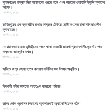
সুনামগঞ্জের মান্নান মিয়া দালালদের খপ্পরে পড়ে এখন ভারতের গুয়াহাটি রিফুজি ক্যাম্পে
আটক।
আগস্ট ৮, ২০২৬
তাহিরপুরের এক ব্যবসায়ীর মাথায় পিস্তল ঠেকিয়ে মোটা অংকের চাদা দাবি ছাএলীগ
ক্যাডারের।
আগস্ট ৮, ২০২৬
দোয়ারাবাজারে এক ভূমিহীনের দখলে থাকা সরকারী জায়গা প্রভাবশালীচক্র স্টাম্পের
মাধ্যমে জোরপূর্বক দখল।
আগস্ট ৮, ২০২৬
জবিতে রংপুর জেলা ছাত্র কল্যাণ সমিতির ফল উৎসব অনুষ্ঠিত।
আগস্ট ৮, ২০২৬
বিষখালী নদীর ভাঙ্গনের আতঙ্কে হাজারো পরিবার।
আগস্ট ৮, ২০২৬
জবির লোক প্রশাসন বিভাগের অ্যালামনাই অ্যাসোসিয়েশন গঠন।
আগস্ট ৭, ২০২৬