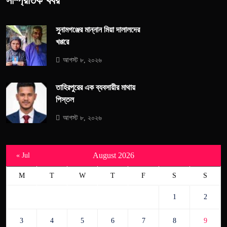
সাম্প্রতিক খবর
সুনামগঞ্জের মান্নান মিয়া দালালদের
খপ্পরে
আগস্ট ৮, ২০২৬
তাহিরপুরের এক ব্যবসায়ীর মাথায়
পিস্তল
আগস্ট ৮, ২০২৬
August 2026
« Jul
M
T
W
T
F
S
S
1
2
3
4
5
6
7
8
9