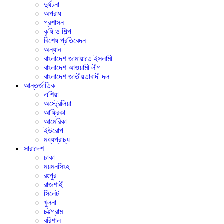
দুর্ঘটনা
অপরাধ
প্রশাসন
কৃষি ও শিল্প
বিশেষ প্রতিবেদন
অন্যান
বাংলাদেশ জামায়াতে ইসলামী
বাংলাদেশ আওয়ামী লীগ
বাংলাদেশ জাতীয়তাবাদী দল
আন্তর্জাতিক
এশিয়া
অস্ট্রেলিয়া
আফ্রিকা
আমেরিকা
ইউরোপ
মধ্যপ্রাচ্য
সারাদেশ
ঢাকা
ময়মনসিংহ
রংপুর
রাজশাহী
সিলেট
খুলনা
চট্টগ্রাম
বরিশাল