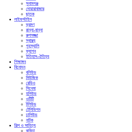
সুনামগঞ্জ
দোয়ারাবাজার
ছাতক
লাইফস্টাইল
ভ্রমণ
রান্না-বান্না
রুপসজ্জা
স্বাস্থ্য
গৃহস্থালি
ফ্যাশন
ইতিহাস-ঐতিহ্য
শিক্ষাঙ্গন
বিনোদন
বলিউড
মিউজিক
রেডিও
সিনেমা
হলিউড
ওটিটি
টলিউড
টেলিভিশন
ঢালিউড
নাটক
শিল্প ও সাহিত্য
কবিতা