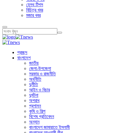
হেলথ টিপস
বিচিত্র খবর
মজার খবর
প্রচ্ছদ
বাংলাদেশ
জাতীয়
জেলা-উপজেলা
সরকার ও রাজনীতি
অর্থনীতি
দুর্নীতি
আইন ও বিচার
দুর্ঘটনা
অপরাধ
প্রশাসন
কৃষি ও শিল্প
বিশেষ প্রতিবেদন
অন্যান
বাংলাদেশ জামায়াতে ইসলামী
বাংলাদেশ আওয়ামী লীগ