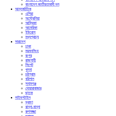
বাংলাদেশ জাতীয়তাবাদী দল
আন্তর্জাতিক
এশিয়া
অস্ট্রেলিয়া
আফ্রিকা
আমেরিকা
ইউরোপ
মধ্যপ্রাচ্য
সারাদেশ
ঢাকা
ময়মনসিংহ
রংপুর
রাজশাহী
সিলেট
খুলনা
চট্টগ্রাম
বরিশাল
সুনামগঞ্জ
দোয়ারাবাজার
ছাতক
লাইফস্টাইল
ভ্রমণ
রান্না-বান্না
রুপসজ্জা