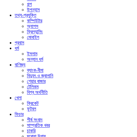
গল্প
উপন্যাস
তথ্য-প্রযুক্তি
কম্পিউটার
অ্যাপস
ফ্রিল্যান্সিং
মোবাইল
প্রবাস
ধর্ম
ইসলাম
অন্যান ধর্ম
বাণিজ্য
ব্যাংক-বীমা
বিদ্যুৎ ও জ্বালানি
শেয়ার বাজার
টেলিকম
বিশ্ব অর্থনীতি
খেলা
ক্রিকেট
ফুটবল
ফিচার
শীর্ষ সংবাদ
সাম্প্রতিক খবর
চাকরি
ঘরোয়া উপায়