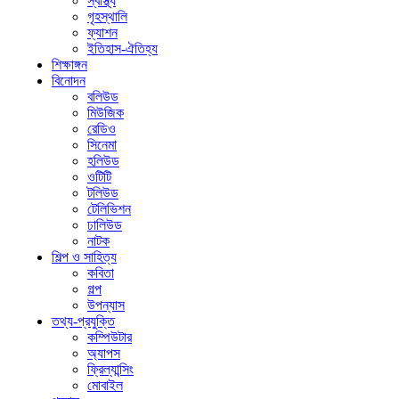
স্বাস্থ্য
গৃহস্থালি
ফ্যাশন
ইতিহাস-ঐতিহ্য
শিক্ষাঙ্গন
বিনোদন
বলিউড
মিউজিক
রেডিও
সিনেমা
হলিউড
ওটিটি
টলিউড
টেলিভিশন
ঢালিউড
নাটক
শিল্প ও সাহিত্য
কবিতা
গল্প
উপন্যাস
তথ্য-প্রযুক্তি
কম্পিউটার
অ্যাপস
ফ্রিল্যান্সিং
মোবাইল