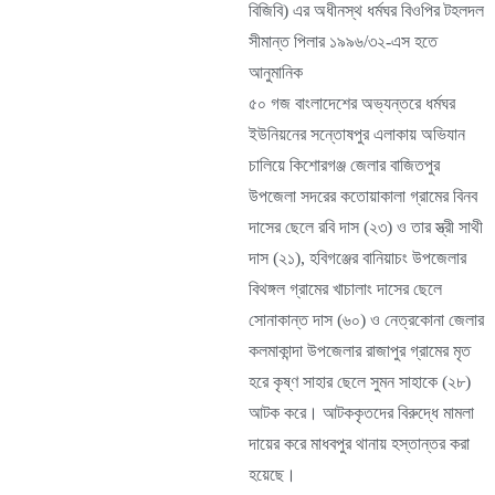
বিজিবি) এর অধীনস্থ ধর্মঘর বিওপির টহলদল
সীমান্ত পিলার ১৯৯৬/৩২-এস হতে
আনুমানিক
৫০ গজ বাংলাদেশের অভ্যন্তরে ধর্মঘর
ইউনিয়নের সন্তোষপুর এলাকায় অভিযান
চালিয়ে কিশোরগঞ্জ জেলার বাজিতপুর
উপজেলা সদরের কতোয়াকালা গ্রামের বিনব
দাসের ছেলে রবি দাস (২৩) ও তার স্ত্রী সাথী
দাস (২১), হবিগঞ্জের বানিয়াচং উপজেলার
বিথঙ্গল গ্রামের খাচালাং দাসের ছেলে
সোনাকান্ত দাস (৬০) ও নেত্রকোনা জেলার
কলমাকান্দা উপজেলার রাজাপুর গ্রামের মৃত
হরে কৃষ্ণ সাহার ছেলে সুমন সাহাকে (২৮)
আটক করে। আটককৃতদের বিরুদ্ধে মামলা
দায়ের করে মাধবপুর থানায় হস্তান্তর করা
হয়েছে।