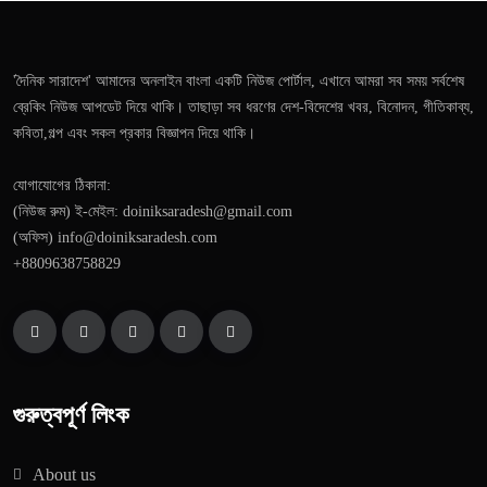
'দৈনিক সারাদেশ' আমাদের অনলাইন বাংলা একটি নিউজ পোর্টাল, এখানে আমরা সব সময় সর্বশেষ
ব্রেকিং নিউজ আপডেট দিয়ে থাকি। তাছাড়া সব ধরণের দেশ-বিদেশের খবর, বিনোদন, গীতিকাব্য,
কবিতা,গল্প এবং সকল প্রকার বিজ্ঞাপন দিয়ে থাকি।
যোগাযোগের ঠিকানা:
(নিউজ রুম) ই-মেইল: doiniksaradesh@gmail.com
(অফিস) info@doiniksaradesh.com
+8809638758829
গুরুত্বপূর্ণ লিংক
About us