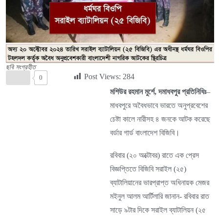
ছবি সংগ্রহীত
Post Views:
284
0
মশিউর রহমান মুর্শে, দমাধবপুর প্রতিনিধিঃ
–
মাধবপুরে অবৈধভাবে ভারতে অনুপ্রবেশের
চেষ্টা কালে নারীসহ ৪ জনকে আটক করেছে
বর্ডার গার্ড বাংলাদেশ বিজিবি।
রবিবার (২০ অক্টোবর) রাতে এক প্রেস
বিজ্ঞপ্তিতে বিজিবি সরাইল (২৫)
ব্যাটালিয়ানের ভারপ্রাপ্ত অধিনায়ক মেজর
মইনুল আলম আর্টিলারি জানান- রবিবার রাত
সাড়ে ৯টার দিকে সরাইল ব্যাটালিয়ন (২৫