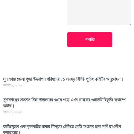
সাবমিট
সুনামগঞ্জ জেলা পূজা উদযাপন পরিষদের ৮১ সদস্য বিশিষ্ঠ পূর্ণাঙ্গ কমিটির অনুমোদন।
আগস্ট ৯, ২০২৬
সুনামগঞ্জের মান্নান মিয়া দালালদের খপ্পরে পড়ে এখন ভারতের গুয়াহাটি রিফুজি ক্যাম্পে
আটক।
আগস্ট ৮, ২০২৬
তাহিরপুরের এক ব্যবসায়ীর মাথায় পিস্তল ঠেকিয়ে মোটা অংকের চাদা দাবি ছাএলীগ
ক্যাডারের।