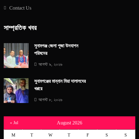
Contact Us
সাম্প্রতিক খবর
সুনামগঞ্জ জেলা পূজা উদযাপন
পরিষদের
আগস্ট ৯, ২০২৬
সুনামগঞ্জের মান্নান মিয়া দালালদের
খপ্পরে
আগস্ট ৮, ২০২৬
August 2026
« Jul
M
T
W
T
F
S
S