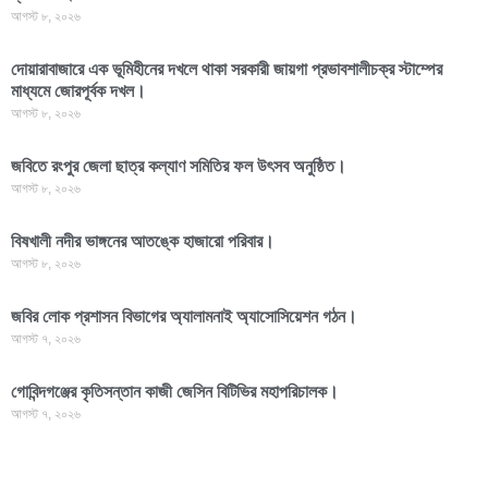
আগস্ট ৮, ২০২৬
দোয়ারাবাজারে এক ভূমিহীনের দখলে থাকা সরকারী জায়গা প্রভাবশালীচক্র স্টাম্পের
মাধ্যমে জোরপূর্বক দখল।
আগস্ট ৮, ২০২৬
জবিতে রংপুর জেলা ছাত্র কল্যাণ সমিতির ফল উৎসব অনুষ্ঠিত।
আগস্ট ৮, ২০২৬
বিষখালী নদীর ভাঙ্গনের আতঙ্কে হাজারো পরিবার।
আগস্ট ৮, ২০২৬
জবির লোক প্রশাসন বিভাগের অ্যালামনাই অ্যাসোসিয়েশন গঠন।
আগস্ট ৭, ২০২৬
গোবিন্দগঞ্জের কৃতিসন্তান কাজী জেসিন বিটিভির মহাপরিচালক।
আগস্ট ৭, ২০২৬