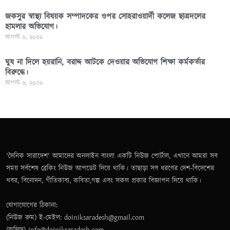
জকসুর স্বাস্থ্য বিষয়ক সম্পাদকের ওপর সোহরাওয়ার্দী কলেজ ছাত্রদলের
হামলার অভিযোগ।
আগস্ট ৬, ২০২৬
ঘুষ না দিলে হয়রানি, বরাদ্দ আটকে দেওয়ার অভিযোগ শিক্ষা কর্মকর্তার
বিরুদ্ধে।
আগস্ট ৬, ২০২৬
'দৈনিক সারাদেশ' আমাদের অনলাইন বাংলা একটি নিউজ পোর্টাল, এখানে আমরা সব
সময় সর্বশেষ ব্রেকিং নিউজ আপডেট দিয়ে থাকি। তাছাড়া সব ধরণের দেশ-বিদেশের
খবর, বিনোদন, গীতিকাব্য, কবিতা,গল্প এবং সকল প্রকার বিজ্ঞাপন দিয়ে থাকি।
যোগাযোগের ঠিকানা:
(নিউজ রুম) ই-মেইল: doiniksaradesh@gmail.com