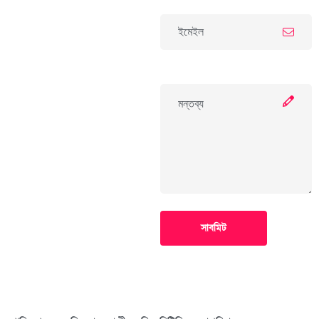
সাবমিট