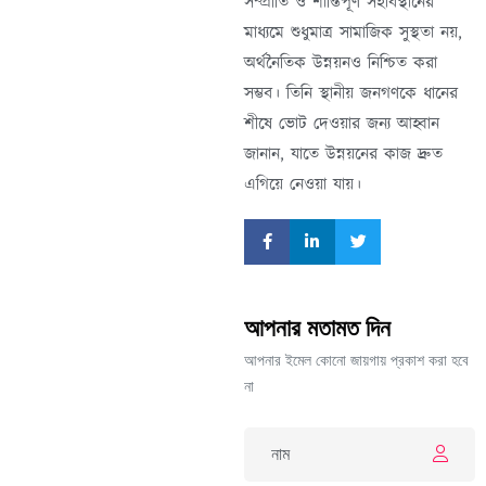
সম্প্রীতি ও শান্তিপূর্ণ সহাবস্থানের
মাধ্যমে শুধুমাত্র সামাজিক সুস্থতা নয়,
অর্থনৈতিক উন্নয়নও নিশ্চিত করা
সম্ভব। তিনি স্থানীয় জনগণকে ধানের
শীষে ভোট দেওয়ার জন্য আহ্বান
জানান, যাতে উন্নয়নের কাজ দ্রুত
এগিয়ে নেওয়া যায়।
আপনার মতামত দিন
আপনার ইমেল কোনো জায়গায় প্রকাশ করা হবে
না