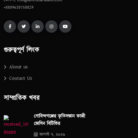
(অফিস) info@doiniksaradesh.com
+8809638758829
গুরুত্বপূর্ণ লিংক
About us
Contact Us
সাম্প্রতিক খবর
গোবিন্দগঞ্জের কৃতিসন্তান কাজী
জেসিন বিটিভির
আগস্ট ৭, ২০২৬