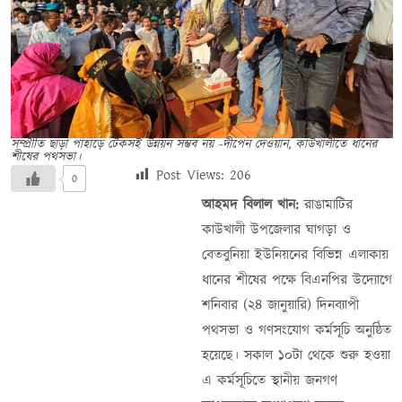
সম্প্রীতি ছাড়া পাহাড়ে টেকসই উন্নয়ন সম্ভব নয় -দীপেন দেওয়ান, কাউখালীতে ধানের
শীষের পথসভা।
Post Views:
206
0
আহমদ বিলাল খান:
রাঙামাটির
কাউখালী উপজেলার ঘাগড়া ও
বেতবুনিয়া ইউনিয়নের বিভিন্ন এলাকায়
ধানের শীষের পক্ষে বিএনপির উদ্যোগে
শনিবার (২৪ জানুয়ারি) দিনব্যাপী
পথসভা ও গণসংযোগ কর্মসূচি অনুষ্ঠিত
হয়েছে। সকাল ১০টা থেকে শুরু হওয়া
এ কর্মসূচিতে স্থানীয় জনগণ