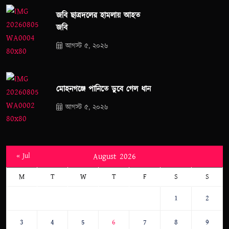
জবি ছাত্রদলের হামলায় আহত
জবি
আগস্ট ৫, ২০২৬
মোহনগঞ্জে পানিতে ডুবে গেল ধান
আগস্ট ৫, ২০২৬
« Jul
August 2026
M
T
W
T
F
S
S
1
2
3
4
5
6
7
8
9