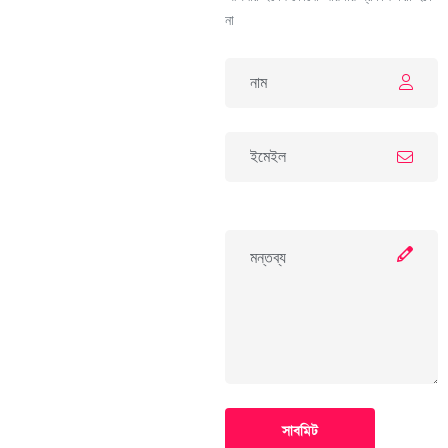
না
সাবমিট