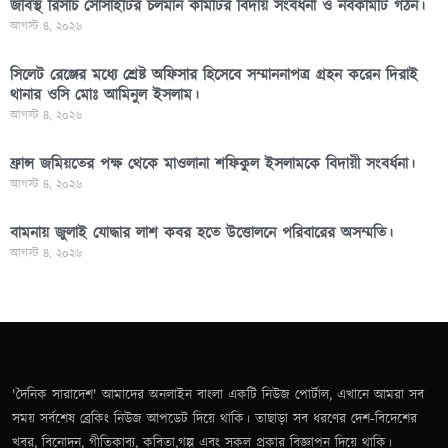
জবিস্থ রিসার্চ সোসাইটির চলমান কমিটির বিদায় সংবর্ধনা ও নবকমিটি গঠন।
আগস্ট ৪, ২০২৬
সিলেট রেঞ্জের মধ্যে শ্রেষ্ট অফিসার হিসেবে সম্মাননাপত্র গ্রহন করেন দিরাই
থানার ওসি মোঃ আমিনুল ইসলাম।
আগস্ট ৪, ২০২৬
ফ্রান্স জমিয়তের পক্ষ থেকে মাওলানা শফিকুল ইসলামকে বিদায়ী সংবর্ধনা।
আগস্ট ৪, ২০২৬
বামনায় জুলাই যোদ্ধার লাশ কবর হতে উত্তোলনে পরিবারের অসম্মতি।
আগস্ট ৪, ২০২৬
'দৈনিক সারাদেশ' আমাদের অনলাইন বাংলা একটি নিউজ পোর্টাল, এখানে আমরা সব
সময় সর্বশেষ ব্রেকিং নিউজ আপডেট দিয়ে থাকি। তাছাড়া সব ধরণের দেশ-বিদেশের
খবর, বিনোদন, গীতিকাব্য, কবিতা,গল্প এবং সকল প্রকার বিজ্ঞাপন দিয়ে থাকি।