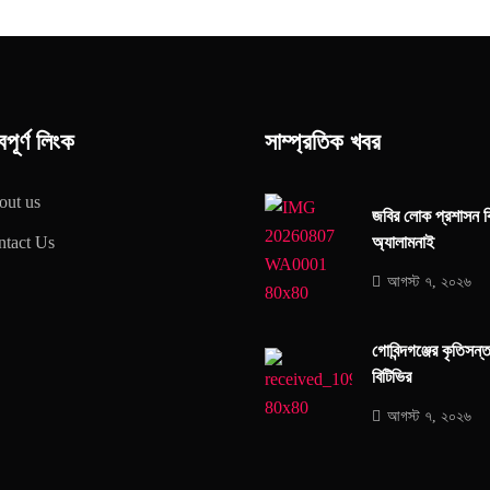
বপূর্ণ লিংক
সাম্প্রতিক খবর
out us
জবির লোক প্রশাসন ব
অ্যালামনাই
tact Us
আগস্ট ৭, ২০২৬
গোবিন্দগঞ্জের কৃতিসন
বিটিভির
আগস্ট ৭, ২০২৬