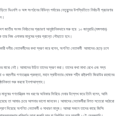
িতে বিএনপি ও অঙ্গ সংগঠনের বিভিন্ন পর্যায়ের নেতৃবৃন্দের উপস্থিতিতে নির্বাচনী প্রচারণার
লেন।
জাতীয় সংসদ নির্বাচনের প্রচারণা আনুষ্ঠানিকভাবে শুরু হয়ে ১০ জানুয়ারি (মঙ্গলবার)
ে তার নিজ এলাকার মানুষের দ্বার প্রান্তে পৌছাতে হবে।
গকারী দলীয় নেতাকর্মীদের কথা স্বরণ করে বলেন, অগণিত নেতাকর্মী আমাদের ছেড়ে চলে
াদের মাঝে নেই। আমাদের উচিত তাদের স্বরণ করা। তাদের কথা মাথা রেখে এবং সদ্য
া ও বহুদলীয় গণতন্ত্রের প্রবক্তা, মহান স্বাধীনতার ঘোষক শহীদ রাষ্ট্রপতি জিয়াউর রহমানের
নুষ্ঠানিকতা শুরু করবো ইনশাআল্লাহ।
মানুষের গণতান্ত্রিক সব ধরণের অধিকার ফিরিয়ে দেবার উল্লেখ করে তিনি বলেন, আমি
হয়েছে তা আমার চেয়ে আপনার ভালো জানবেন। আমাদের নেতাকর্মীরা বিগত সতেরো আঠারো
প্রাণ দিয়েছে অগণিত নেতাকর্মী ও সাধারণ মানুষ। আমরা সকলে তাদের কাছে জিম্মি
ব্যবস্থার পরিবর্তন আনা জরুরি আর যা নির্ধারিত হবে আগামী ১২ই ফেব্রুয়ারি।