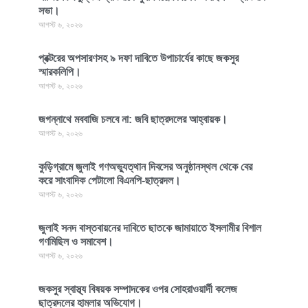
সভা।
আগস্ট ৬, ২০২৬
প্রক্টরের অপসারণসহ ৯ দফা দাবিতে উপাচার্যের কাছে জকসুর
স্মারকলিপি।
আগস্ট ৬, ২০২৬
জগন্নাথে মববাজি চলবে না: জবি ছাত্রদলের আহ্বায়ক।
আগস্ট ৬, ২০২৬
কুড়িগ্রামে জুলাই গণঅভ্যুত্থান দিবসের অনুষ্ঠানস্থল থেকে বের
করে সাংবাদিক পেটালো বিএনপি-ছাত্রদল।
আগস্ট ৬, ২০২৬
জুলাই সনদ বাস্তবায়নের দাবিতে ছাতকে জামায়াতে ইসলামীর বিশাল
গণমিছিল ও সমাবেশ।
আগস্ট ৬, ২০২৬
জকসুর স্বাস্থ্য বিষয়ক সম্পাদকের ওপর সোহরাওয়ার্দী কলেজ
ছাত্রদলের হামলার অভিযোগ।