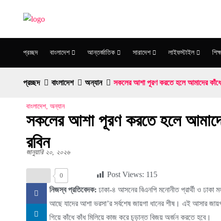
প্রচ্ছদ
বাংলাদেশ
আন্তর্জাতিক
সারাদেশ
লাইফস্টাইল
শিক্ষ
প্রচ্ছদ
বাংলাদেশ
অন্যান
সকলের আশা পূরণ করতে হলে আমাদের কাঁধে 
বাংলাদেশ
,
অন্যান
সকলের আশা পূরণ করতে হলে আমাদের 
রবিন
জানুয়ারি ২০, ২০২৬
Post Views:
115
0
নিজস্ব প্রতিবেদক:
ঢাকা-৪ আসনের বিএনপি মনোনীত প্রার্থী ও ঢাকা 
আছে যাদের আশা ভরসা’র সর্বশেষ জায়গা ধানের শীষ। এই আসার জায়গ
গিয়ে কাঁধে কাঁধ মিলিয়ে কাজ করে চূড়ান্ত বিজয় অর্জন করতে হবে।