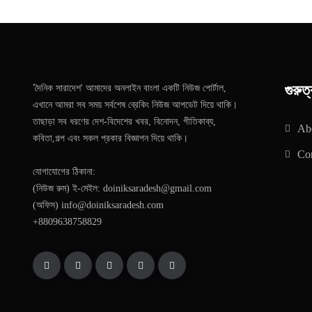
গুরুত্
'দৈনিক সারাদেশ' আমাদের অনলাইন বাংলা একটি নিউজ পোর্টাল,
এখানে আমরা সব সময় সর্বশেষ ব্রেকিং নিউজ আপডেট দিয়ে থাকি।
তাছাড়া সব ধরণের দেশ-বিদেশের খবর, বিনোদন, গীতিকাব্য,
Ab
কবিতা,গল্প এবং সকল প্রকার বিজ্ঞাপন দিয়ে থাকি।
Con
যোগাযোগের ঠিকানা:
(নিউজ রুম) ই-মেইল: doiniksaradesh@gmail.com
(অফিস) info@doiniksaradesh.com
+8809638758829