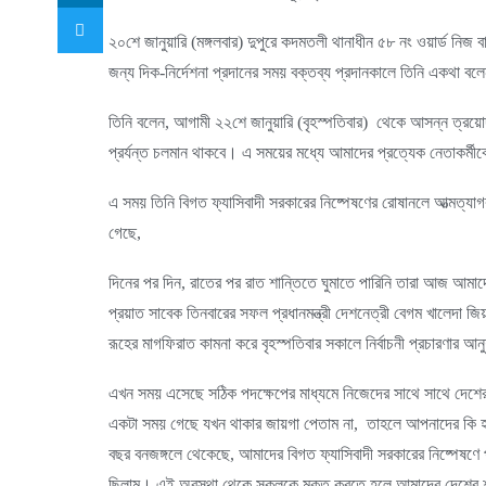
২০শে জানুয়ারি (মঙ্গলবার) দুপুরে কদমতলী থানাধীন ৫৮ নং ওয়ার্ড নিজ বাড়
জন্য দিক-নির্দেশনা প্রদানের সময় বক্তব্য প্রদানকালে তিনি একথা ব
তিনি বলেন, আগামী ২২শে জানুয়ারি (বৃহস্পতিবার) থেকে আসন্ন ত্রয়োদশ 
প্রর্যন্ত চলমান থাকবে। এ সময়ের মধ্যে আমাদের প্রত্যেক নেতাকর্মীক
এ সময় তিনি বিগত ফ্যাসিবাদী সরকারের নিষ্পেষণের রোষানলে আত্মত্যা
গেছে,
দিনের পর দিন, রাতের পর রাত শান্তিতে ঘুমাতে পারিনি তারা আজ আম
প্রয়াত সাবেক তিনবারের সফল প্রধানমন্ত্রী দেশনেত্রী বেগম খালেদা জিয়
রূহের মাগফিরাত কামনা করে বৃহস্পতিবার সকালে নির্বাচনী প্রচারণার আ
এখন সময় এসেছে সঠিক পদক্ষেপের মাধ্যমে নিজেদের সাথে সাথে দেশের 
একটা সময় গেছে যখন থাকার জায়গা পেতাম না, তাহলে আপনাদের কি 
বছর বনজঙ্গলে থেকেছে, আমাদের বিগত ফ্যাসিবাদী সরকারের নিষ্পেষণে 
ছিলাম। এই অবস্থা থেকে সকলকে মুক্ত করতে হলে আমাদের দেশের শাসন