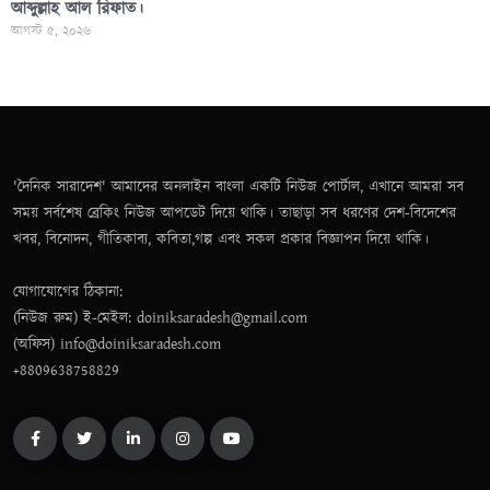
আব্দুল্লাহ আল রিফাত।
আগস্ট ৫, ২০২৬
'দৈনিক সারাদেশ' আমাদের অনলাইন বাংলা একটি নিউজ পোর্টাল, এখানে আমরা সব
সময় সর্বশেষ ব্রেকিং নিউজ আপডেট দিয়ে থাকি। তাছাড়া সব ধরণের দেশ-বিদেশের
খবর, বিনোদন, গীতিকাব্য, কবিতা,গল্প এবং সকল প্রকার বিজ্ঞাপন দিয়ে থাকি।
যোগাযোগের ঠিকানা:
(নিউজ রুম) ই-মেইল: doiniksaradesh@gmail.com
(অফিস) info@doiniksaradesh.com
+8809638758829