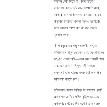
দীর্ঘদিন ভোট দিতে না পারার আক্ষেপ
থাকলেও এবার ভোটারদের মধ্যে উৎসাহ
আছে। তবে অভিযোগও কম নয়। চরের
বাসিন্দারা নিয়মিত খাজনা দিলেও দুর্যোগের
সময় কাউকে পাশে পান না বলে ক্ষোভ
প্রকাশ করেন।
কিশোরপুর চরের বালু বহনকারী ঘোড়ার
গাড়িচালক আবুল হোসেন ও তৈয়ব আলীদের
কণ্ঠেও একই দাবি—তারা আর পরবাসী হয়ে
থাকতে চান না। তিস্তা নদীশাসনের
মাধ্যমেই তারা তাদের বসতভিটা ও ফসলি
জমি রক্ষা করতে চান।
কুড়িগ্রাম জেলার উলিপুর উপজেলার একটি
একক আসন নিয়ে গঠিত কুড়িগ্রাম—৩।
এখানকার মোট ভোটার সংখ্যা ৩ লাখ ৬৮