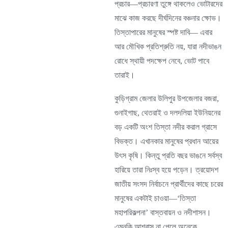
প্রচার—প্রচারণা তুঙ্গে থাকলেও ভোটারদের
মাঝে কাজ করছে দীর্ঘদিনের বঞ্চনার ক্ষোভ।
তিস্তাপারের মানুষের স্পষ্ট দাবি— এবার
আর মৌখিক প্রতিশ্রুতি নয়, যারা নদীভাঙন
রোধে স্থায়ী পদক্ষেপ নেবে, ভোট পাবে
তারাই।
কুড়িগ্রাম জেলার উলিপুর উপজেলার বজরা,
গুনাইগাছ, থেতরাই ও দলদলিয়া ইউনিয়নের
বড় একটি অংশ তিস্তা নদীর করাল গ্রাসে
বিভক্ত। এখানকার মানুষের প্রধান আয়ের
উৎস কৃষি। কিন্তু প্রতি বছর ভাঙনে সর্বস্ব
হারিয়ে তারা নিঃস্ব হয়ে পড়েন। ত্রয়োদশ
জাতীয় সংসদ নির্বাচনে প্রার্থীদের কাছে চরের
মানুষের একটাই চাওয়া—‘তিস্তা
মহাপরিকল্পনা’ বাস্তবায়ন ও নদীশাসন।
এমনকি আশ্বাস না পেলে অনেকে