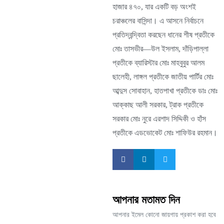
হাজার ৪৭০, যার একটি বড় অংশই
চরাঞ্চলের বাসিন্দা। এ আসনে নির্বাচনে
প্রতিদ্বন্দ্বিতা করছেন ধানের শীষ প্রতীকে
মোঃ তাসভীর—উল ইসলাম, দাঁড়িপাল্লা
প্রতীকে ব্যারিস্টার মোঃ মাহবুবুর আলম
ছালেহী, লাঙ্গল প্রতীকে জাতীয় পার্টির মোঃ
আব্দুস সোবাহান, হাতপাখা প্রতীকে ডাঃ মোঃ
আক্কাছ আলী সরকার, ট্রাক প্রতীকে
সরকার মোঃ নুরে এরশাদ সিদ্দিকী ও হাঁস
প্রতীকে এডভোকেট মোঃ শাফিউর রহমান।
আপনার মতামত দিন
আপনার ইমেল কোনো জায়গায় প্রকাশ করা হবে