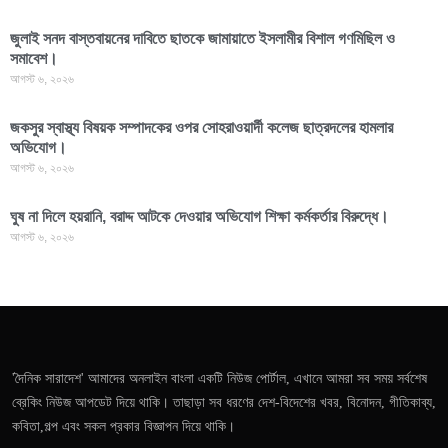
জুলাই সনদ বাস্তবায়নের দাবিতে ছাতকে জামায়াতে ইসলামীর বিশাল গণমিছিল ও
সমাবেশ।
আগস্ট ৬, ২০২৬
জকসুর স্বাস্থ্য বিষয়ক সম্পাদকের ওপর সোহরাওয়ার্দী কলেজ ছাত্রদলের হামলার
অভিযোগ।
আগস্ট ৬, ২০২৬
ঘুষ না দিলে হয়রানি, বরাদ্দ আটকে দেওয়ার অভিযোগ শিক্ষা কর্মকর্তার বিরুদ্ধে।
আগস্ট ৬, ২০২৬
'দৈনিক সারাদেশ' আমাদের অনলাইন বাংলা একটি নিউজ পোর্টাল, এখানে আমরা সব সময় সর্বশেষ
ব্রেকিং নিউজ আপডেট দিয়ে থাকি। তাছাড়া সব ধরণের দেশ-বিদেশের খবর, বিনোদন, গীতিকাব্য,
কবিতা,গল্প এবং সকল প্রকার বিজ্ঞাপন দিয়ে থাকি।