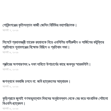
গোবিন্দগঞ্জের কৃতিসন্তান কাজী জেসিন বিটিভির মহাপরিচালক।
আগস্ট ৭, ২০২৬
সিলেটে প্রধানমন্ত্রী তারেক রহমানকে নিয়ে এনসিপির নাসীরুদ্দীন ও সার্জিসের কটুক্তির
প্রতিবাদে সুনামগঞ্জের বিক্ষোভ মিছিল ও প্রতিবাদ সভা।
আগস্ট ৬, ২০২৬
প্রক্টরের অপসারণসহ ৯ দফা দাবিতে উপাচার্যের কাছে জকসুর স্মারকলিপি।
আগস্ট ৬, ২০২৬
জগন্নাথে মববাজি চলবে না: জবি ছাত্রদলের আহ্বায়ক।
আগস্ট ৬, ২০২৬
কুড়িগ্রামে জুলাই গণঅভ্যুত্থান দিবসের অনুষ্ঠানস্থল থেকে বের করে সাংবাদিক পেটালো
বিএনপি-ছাত্রদল।
আগস্ট ৬, ২০২৬