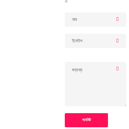
না
সাবমিট