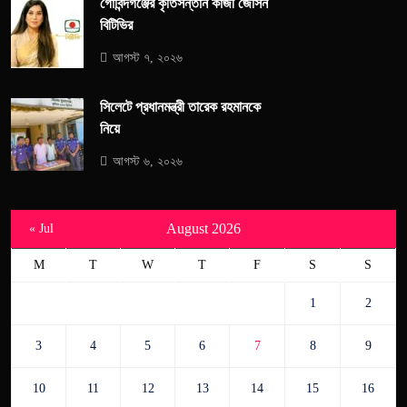
গোবিন্দগঞ্জের কৃতিসন্তান কাজী জেসিন
বিটিভির
আগস্ট ৭, ২০২৬
সিলেটে প্রধানমন্ত্রী তারেক রহমানকে
নিয়ে
আগস্ট ৬, ২০২৬
August 2026
« Jul
M
T
W
T
F
S
S
1
2
3
4
5
6
7
8
9
10
11
12
13
14
15
16