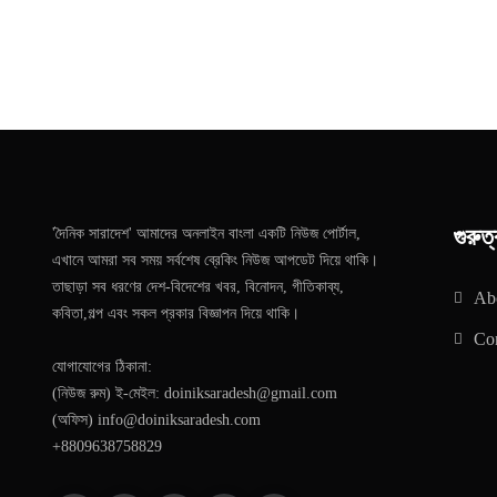
গুরুত্
'দৈনিক সারাদেশ' আমাদের অনলাইন বাংলা একটি নিউজ পোর্টাল,
এখানে আমরা সব সময় সর্বশেষ ব্রেকিং নিউজ আপডেট দিয়ে থাকি।
তাছাড়া সব ধরণের দেশ-বিদেশের খবর, বিনোদন, গীতিকাব্য,
Ab
কবিতা,গল্প এবং সকল প্রকার বিজ্ঞাপন দিয়ে থাকি।
Con
যোগাযোগের ঠিকানা:
(নিউজ রুম) ই-মেইল: doiniksaradesh@gmail.com
(অফিস) info@doiniksaradesh.com
+8809638758829