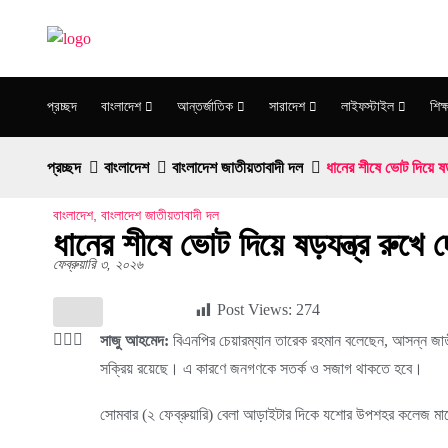
প্রচ্ছদ
বাংলাদেশ
আন্তর্জাতিক
সারাদেশ
লাইফস্টাইল
শিক্ষ
প্রচ্ছদ
বাংলাদেশ
বাংলাদেশ জাতীয়তাবাদী দল
ধানের শীষে ভোট দিয়ে ষড়
বাংলাদেশ
,
বাংলাদেশ জাতীয়তাবাদী দল
ধানের শীষে ভোট দিয়ে ষড়যন্ত্র রুখে
ফেব্রুয়ারি ৩, ২০২৬
Post Views:
274
সাজু আহমেদ:
বিএনপির চেয়ারম্যান তারেক রহমান বলেছেন, আসন্ন জাতী
সক্রিয় রয়েছে। এ কারণে জনগণকে সতর্ক ও সজাগ থাকতে হবে।
সোমবার (২ ফেব্রুয়ারি) বেলা আড়াইটার দিকে যশোর উপশহর কলেজ মাঠে 