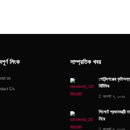
বপূর্ণ লিংক
সাম্প্রতিক খবর
out us
গোবিন্দগঞ্জের কৃতিসন
বিটিভির
tact Us
আগস্ট ৭, ২০২৬
সিলেটে প্রধানমন্ত্রী
নিয়ে
আগস্ট ৬, ২০২৬