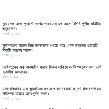
সুনামগঞ্জ জেলা পূজা উদযাপন পরিষদের ৮১ সদস্য বিশিষ্ঠ পূর্ণাঙ্গ কমিটির
অনুমোদন।
আগস্ট ৯, ২০২৬
সুনামগঞ্জের মান্নান মিয়া দালালদের খপ্পরে পড়ে এখন ভারতের গুয়াহাটি
রিফুজি ক্যাম্পে আটক।
আগস্ট ৮, ২০২৬
তাহিরপুরের এক ব্যবসায়ীর মাথায় পিস্তল ঠেকিয়ে মোটা অংকের চাদা দাবি
ছাএলীগ ক্যাডারের।
আগস্ট ৮, ২০২৬
দোয়ারাবাজারে এক ভূমিহীনের দখলে থাকা সরকারী জায়গা প্রভাবশালীচক্র
স্টাম্পের মাধ্যমে জোরপূর্বক দখল।
আগস্ট ৮, ২০২৬