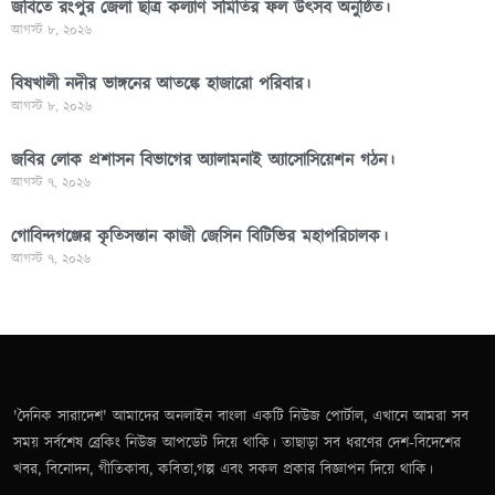
জবিতে রংপুর জেলা ছাত্র কল্যাণ সমিতির ফল উৎসব অনুষ্ঠিত।
আগস্ট ৮, ২০২৬
বিষখালী নদীর ভাঙ্গনের আতঙ্কে হাজারো পরিবার।
আগস্ট ৮, ২০২৬
জবির লোক প্রশাসন বিভাগের অ্যালামনাই অ্যাসোসিয়েশন গঠন।
আগস্ট ৭, ২০২৬
গোবিন্দগঞ্জের কৃতিসন্তান কাজী জেসিন বিটিভির মহাপরিচালক।
আগস্ট ৭, ২০২৬
'দৈনিক সারাদেশ' আমাদের অনলাইন বাংলা একটি নিউজ পোর্টাল, এখানে আমরা সব
সময় সর্বশেষ ব্রেকিং নিউজ আপডেট দিয়ে থাকি। তাছাড়া সব ধরণের দেশ-বিদেশের
খবর, বিনোদন, গীতিকাব্য, কবিতা,গল্প এবং সকল প্রকার বিজ্ঞাপন দিয়ে থাকি।