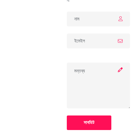
না
সাবমিট