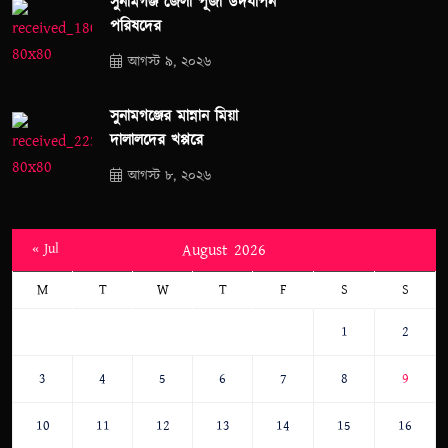
সুনামগঞ্জ জেলা পূজা উদযাপন
পরিষদের
আগস্ট ৯, ২০২৬
সুনামগঞ্জের মান্নান মিয়া
দালালদের খপ্পরে
আগস্ট ৮, ২০২৬
« Jul
August 2026
M
T
W
T
F
S
S
1
2
3
4
5
6
7
8
9
10
11
12
13
14
15
16