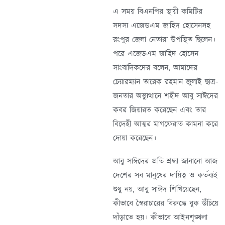
এ সময় বিএনপির স্থায়ী কমিটির
সদস্য এজেডএম জাহিদ হোসেনসহ
রংপুর জেলা নেতারা উপস্থিত ছিলেন।
পরে এজেডএম জাহিদ হোসেন
সাংবাদিকদের বলেন, আমাদের
চেয়ারম্যান তারেক রহমান জুলাই ছাত্র-
জনতার অভ্যুত্থানে শহীদ আবু সাঈদের
কবর জিয়ারত করেছেন এবং তার
বিদেহী আত্মর মাগফেরাত কামনা করে
দোয়া করেছেন।
আবু সাঈদের প্রতি শ্রদ্ধা জানানো আজ
দেশের সব মানুষের দায়িত্ব ও কর্তব্যই
শুধু নয়, আবু সাঈদ শিখিয়েছেন,
কীভাবে স্বৈরাচারের বিরুদ্ধে বুক উঁচিয়ে
দাঁড়াতে হয়। কীভাবে আইনশৃঙ্খলা