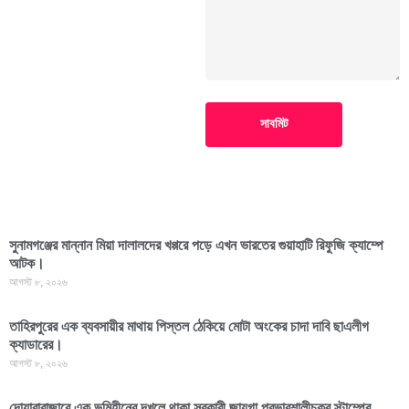
সাবমিট
সুনামগঞ্জের মান্নান মিয়া দালালদের খপ্পরে পড়ে এখন ভারতের গুয়াহাটি রিফুজি ক্যাম্পে
আটক।
আগস্ট ৮, ২০২৬
তাহিরপুরের এক ব্যবসায়ীর মাথায় পিস্তল ঠেকিয়ে মোটা অংকের চাদা দাবি ছাএলীগ
ক্যাডারের।
আগস্ট ৮, ২০২৬
দোয়ারাবাজারে এক ভূমিহীনের দখলে থাকা সরকারী জায়গা প্রভাবশালীচক্র স্টাম্পের