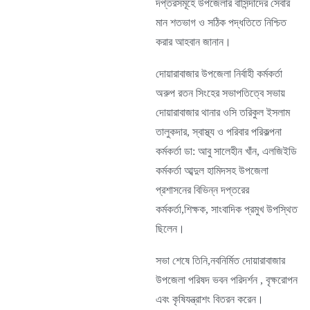
দপ্তরসমূহে উপজেলার বাসিন্দাদের সেবার
মান শতভাগ ও সঠিক পদ্ধতিতে নিশ্চিত
করার আহবান জানান।
দোয়ারাবাজার উপজেলা নির্বাহী কর্মকর্তা
অরুপ রতন সিংহের সভাপতিত্বে সভায়
দোয়ারাবাজার থানার ওসি তরিকুল ইসলাম
তালুকদার, স্বাস্থ্য ও পরিবার পরিকল্পনা
কর্মকর্তা ডা: আবু সালেহীন খাঁন, এলজিইডি
কর্মকর্তা আব্দুল হামিদসহ উপজেলা
প্রশাসনের বিভিন্ন দপ্তরের
কর্মকর্তা,শিক্ষক, সাংবাদিক প্রমুখ উপস্থিত
ছিলেন।
সভা শেষে তিনি,নবনির্মিত দোয়ারাবাজার
উপজেলা পরিষদ ভবন পরিদর্শন , বৃক্ষরোপন
এবং কৃষিযন্ত্রাশং বিতরন করেন।