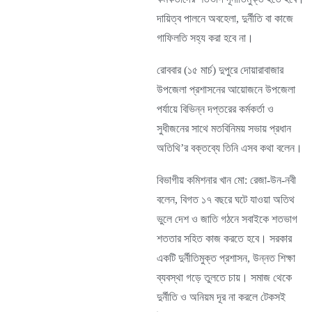
দায়িত্ব পালনে অবহেলা, দুর্নীতি বা কাজে
গাফিলতি সহ্য করা হবে না।
রোববার (১৫ মার্চ) দুপুরে দোয়ারাবাজার
উপজেলা প্রশাসনের আয়োজনে উপজেলা
পর্যায়ে বিভিন্ন দপ্তরের কর্মকর্তা ও
সুধীজনের সাথে মতবিনিময় সভায় প্রধান
অতিথি’র বক্তব্যে তিনি এসব কথা বলেন।
বিভাগীয় কমিশনার খান মো: রেজা-উন-নবী
বলেন, বিগত ১৭ বছরে ঘটে যাওয়া অতিথ
ভুলে দেশ ও জাতি গঠনে সবাইকে শতভাগ
শততার সহিত কাজ করতে হবে। সরকার
একটি দুর্নীতিমুক্ত প্রশাসন, উন্নত শিক্ষা
ব্যবস্থা গড়ে তুলতে চায়। সমাজ থেকে
দুর্নীতি ও অনিয়ম দূর না করলে টেকসই