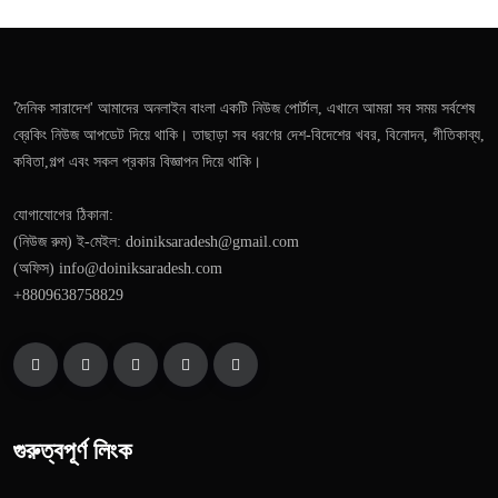
'দৈনিক সারাদেশ' আমাদের অনলাইন বাংলা একটি নিউজ পোর্টাল, এখানে আমরা সব সময় সর্বশেষ
ব্রেকিং নিউজ আপডেট দিয়ে থাকি। তাছাড়া সব ধরণের দেশ-বিদেশের খবর, বিনোদন, গীতিকাব্য,
কবিতা,গল্প এবং সকল প্রকার বিজ্ঞাপন দিয়ে থাকি।
যোগাযোগের ঠিকানা:
(নিউজ রুম) ই-মেইল: doiniksaradesh@gmail.com
(অফিস) info@doiniksaradesh.com
+8809638758829
গুরুত্বপূর্ণ লিংক