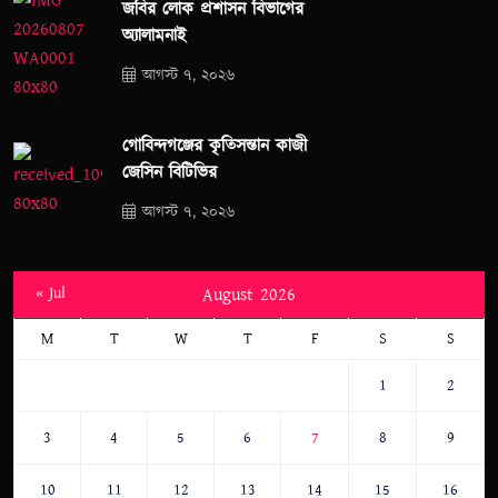
জবির লোক প্রশাসন বিভাগের
অ্যালামনাই
আগস্ট ৭, ২০২৬
গোবিন্দগঞ্জের কৃতিসন্তান কাজী
জেসিন বিটিভির
আগস্ট ৭, ২০২৬
« Jul
August 2026
M
T
W
T
F
S
S
1
2
3
4
5
6
7
8
9
10
11
12
13
14
15
16