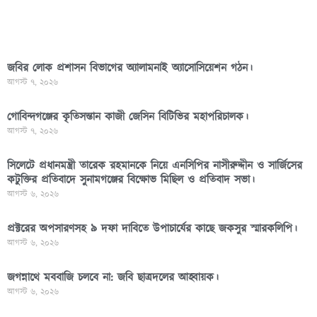
জবির লোক প্রশাসন বিভাগের অ্যালামনাই অ্যাসোসিয়েশন গঠন।
আগস্ট ৭, ২০২৬
গোবিন্দগঞ্জের কৃতিসন্তান কাজী জেসিন বিটিভির মহাপরিচালক।
আগস্ট ৭, ২০২৬
সিলেটে প্রধানমন্ত্রী তারেক রহমানকে নিয়ে এনসিপির নাসীরুদ্দীন ও সার্জিসের
কটুক্তির প্রতিবাদে সুনামগঞ্জের বিক্ষোভ মিছিল ও প্রতিবাদ সভা।
আগস্ট ৬, ২০২৬
প্রক্টরের অপসারণসহ ৯ দফা দাবিতে উপাচার্যের কাছে জকসুর স্মারকলিপি।
আগস্ট ৬, ২০২৬
জগন্নাথে মববাজি চলবে না: জবি ছাত্রদলের আহ্বায়ক।
আগস্ট ৬, ২০২৬