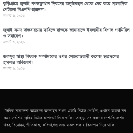
কুড়িগ্রামে জুলাই গণঅভ্যুত্থান দিবসের অনুষ্ঠানস্থল থেকে বের করে সাংবাদিক
পেটালো বিএনপি-ছাত্রদল।
আগস্ট ৬, ২০২৬
জুলাই সনদ বাস্তবায়নের দাবিতে ছাতকে জামায়াতে ইসলামীর বিশাল গণমিছিল
ও সমাবেশ।
আগস্ট ৬, ২০২৬
জকসুর স্বাস্থ্য বিষয়ক সম্পাদকের ওপর সোহরাওয়ার্দী কলেজ ছাত্রদলের
হামলার অভিযোগ।
আগস্ট ৬, ২০২৬
'দৈনিক সারাদেশ' আমাদের অনলাইন বাংলা একটি নিউজ পোর্টাল, এখানে আমরা সব
সময় সর্বশেষ ব্রেকিং নিউজ আপডেট দিয়ে থাকি। তাছাড়া সব ধরণের দেশ-বিদেশের
খবর, বিনোদন, গীতিকাব্য, কবিতা,গল্প এবং সকল প্রকার বিজ্ঞাপন দিয়ে থাকি।