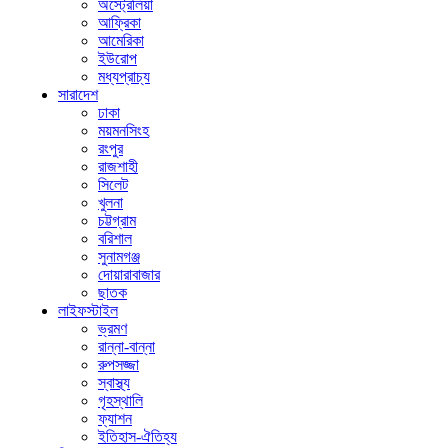
অস্ট্রেলিয়া
আফ্রিকা
আমেরিকা
ইউরোপ
মধ্যপ্রাচ্য
সারাদেশ
ঢাকা
ময়মনসিংহ
রংপুর
রাজশাহী
সিলেট
খুলনা
চট্টগ্রাম
বরিশাল
সুনামগঞ্জ
দোয়ারাবাজার
ছাতক
লাইফস্টাইল
ভ্রমণ
রান্না-বান্না
রুপসজ্জা
স্বাস্থ্য
গৃহস্থালি
ফ্যাশন
ইতিহাস-ঐতিহ্য