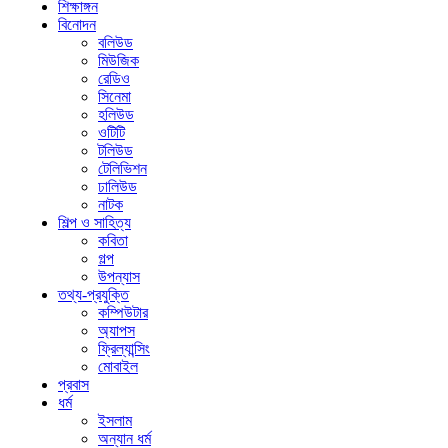
শিক্ষাঙ্গন
বিনোদন
বলিউড
মিউজিক
রেডিও
সিনেমা
হলিউড
ওটিটি
টলিউড
টেলিভিশন
ঢালিউড
নাটক
শিল্প ও সাহিত্য
কবিতা
গল্প
উপন্যাস
তথ্য-প্রযুক্তি
কম্পিউটার
অ্যাপস
ফ্রিল্যান্সিং
মোবাইল
প্রবাস
ধর্ম
ইসলাম
অন্যান ধর্ম