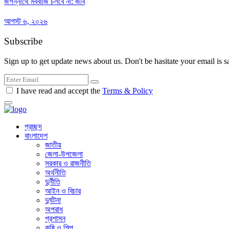
জগন্নাথে মববাজি চলবে না: জবি
আগস্ট ৬, ২০২৬
Subscribe
Sign up to get update news about us. Don't be hasitate your email is s
I have read and accept the
Terms & Policy
প্রচ্ছদ
বাংলাদেশ
জাতীয়
জেলা-উপজেলা
সরকার ও রাজনীতি
অর্থনীতি
দুর্নীতি
আইন ও বিচার
দুর্ঘটনা
অপরাধ
প্রশাসন
কৃষি ও শিল্প