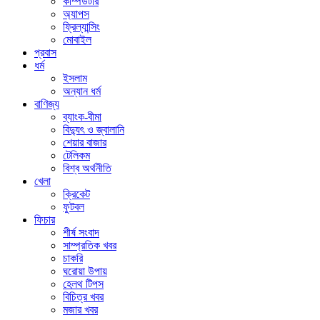
কম্পিউটার
অ্যাপস
ফ্রিল্যান্সিং
মোবাইল
প্রবাস
ধর্ম
ইসলাম
অন্যান ধর্ম
বাণিজ্য
ব্যাংক-বীমা
বিদ্যুৎ ও জ্বালানি
শেয়ার বাজার
টেলিকম
বিশ্ব অর্থনীতি
খেলা
ক্রিকেট
ফুটবল
ফিচার
শীর্ষ সংবাদ
সাম্প্রতিক খবর
চাকরি
ঘরোয়া উপায়
হেলথ টিপস
বিচিত্র খবর
মজার খবর