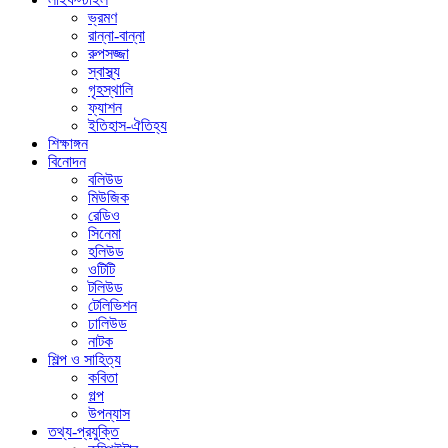
ভ্রমণ
রান্না-বান্না
রুপসজ্জা
স্বাস্থ্য
গৃহস্থালি
ফ্যাশন
ইতিহাস-ঐতিহ্য
শিক্ষাঙ্গন
বিনোদন
বলিউড
মিউজিক
রেডিও
সিনেমা
হলিউড
ওটিটি
টলিউড
টেলিভিশন
ঢালিউড
নাটক
শিল্প ও সাহিত্য
কবিতা
গল্প
উপন্যাস
তথ্য-প্রযুক্তি