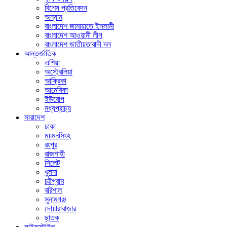
বিশেষ প্রতিবেদন
অন্যান
বাংলাদেশ জামায়াতে ইসলামী
বাংলাদেশ আওয়ামী লীগ
বাংলাদেশ জাতীয়তাবাদী দল
আন্তর্জাতিক
এশিয়া
অস্ট্রেলিয়া
আফ্রিকা
আমেরিকা
ইউরোপ
মধ্যপ্রাচ্য
সারাদেশ
ঢাকা
ময়মনসিংহ
রংপুর
রাজশাহী
সিলেট
খুলনা
চট্টগ্রাম
বরিশাল
সুনামগঞ্জ
দোয়ারাবাজার
ছাতক
লাইফস্টাইল