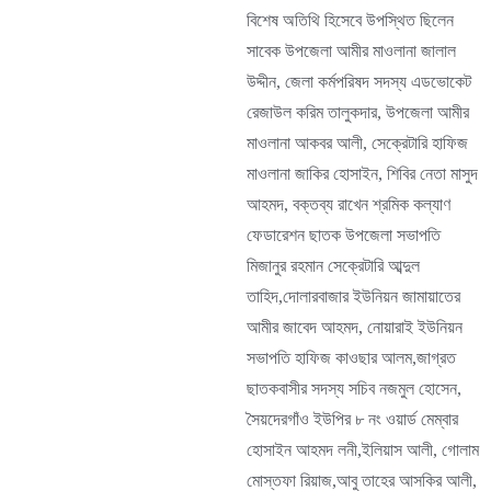
বিশেষ অতিথি হিসেবে উপস্থিত ছিলেন
সাবেক উপজেলা আমীর মাওলানা জালাল
উদ্দীন, জেলা কর্মপরিষদ সদস্য এডভোকেট
রেজাউল করিম তালুকদার, উপজেলা আমীর
মাওলানা আকবর আলী, সেক্রেটারি হাফিজ
মাওলানা জাকির হোসাইন, শিবির নেতা মাসুদ
আহমদ, বক্তব্য রাখেন শ্রমিক কল্যাণ
ফেডারেশন ছাতক উপজেলা সভাপতি
মিজানুর রহমান সেক্রেটারি আব্দুল
তাহিদ,দোলারবাজার ইউনিয়ন জামায়াতের
আমীর জাবেদ আহমদ, নোয়ারাই ইউনিয়ন
সভাপতি হাফিজ কাওছার আলম,জাগ্রত
ছাতকবাসীর সদস্য সচিব নজমুল হোসেন,
সৈয়দেরগাঁও ইউপির ৮ নং ওয়ার্ড মেম্বার
হোসাইন আহমদ লনী,ইলিয়াস আলী, গোলাম
মোস্তফা রিয়াজ,আবু তাহের আসকির আলী,