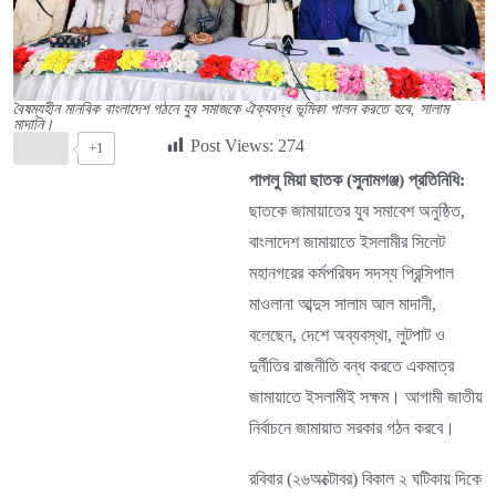
বৈষম্যহীন মানবিক বাংলাদেশ গঠনে যুব সমাজকে ঐক্যবদ্ধ ভূমিকা পালন করতে হবে, সালাম
মাদানি।
Post Views:
274
+1
পাপলু মিয়া ছাতক (সুনামগঞ্জ) প্রতিনিধি:
ছাতকে জামায়াতের যুব সমাবেশ অনুষ্ঠিত,
বাংলাদেশ জামায়াতে ইসলামীর সিলেট
মহানগরের কর্মপরিষদ সদস্য প্রিন্সিপাল
মাওলানা আব্দুস সালাম আল মাদানী,
বলেছেন, দেশে অব্যবস্থা, লুটপাট ও
দুর্নীতির রাজনীতি বন্ধ করতে একমাত্র
জামায়াতে ইসলামীই সক্ষম। আগামী জাতীয়
নির্বাচনে জামায়াত সরকার গঠন করবে।
রবিবার (২৬অক্টোবর) বিকাল ২ ঘটিকায় দিকে