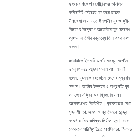
ছাতক উপজেলার গোবিন্দগঞ্জ তানজিনা
কমিউনিটি সেন্টারের হল রুমে ছাতক
উপজেলা জামায়াতে ইসলামীর যুব ও ক্রীড়া
বিভাগের উদ্যোগে আয়োজিত যুব সমাবেশ
প্রধান অতিথির বক্তব্যে তিনি এসব কথা
বলেন।
জামায়াতে ইসলামী একটি মজলুম সংগঠন
উল্লেখ করে আব্দুস সালাম আল মাদানী
বলেন, যুবসমাজ যেকোনো দেশের মূল্যবান
সম্পদ। জাতীয় উন্নয়ন ও অগ্রগতি যুব
সমাজের সক্রিয় অংশগ্রহণের ওপর
অনেকাংশেই নির্ভরশীল। যুবসমাজের মেধা,
সৃজনশীলতা, সাহস ও প্রতিভাকে কেন্দ্র
করেই জাতির ভবিষ্যৎ নির্ধারণ হয়। ফলে
যেকোনো পরিস্থিতিতে সাহসিকতা, হিকমত