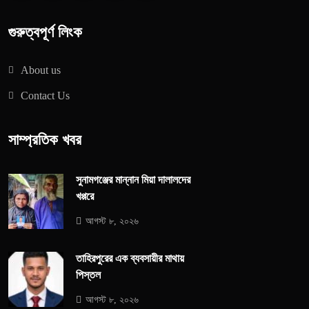
গুরুত্বপূর্ণ লিংক
About us
Contact Us
সাম্প্রতিক খবর
সুনামগঞ্জের মান্নান মিয়া দালালদের
খপ্পরে
আগস্ট ৮, ২০২৬
তাহিরপুরের এক ব্যবসায়ীর মাথায়
পিস্তল
আগস্ট ৮, ২০২৬