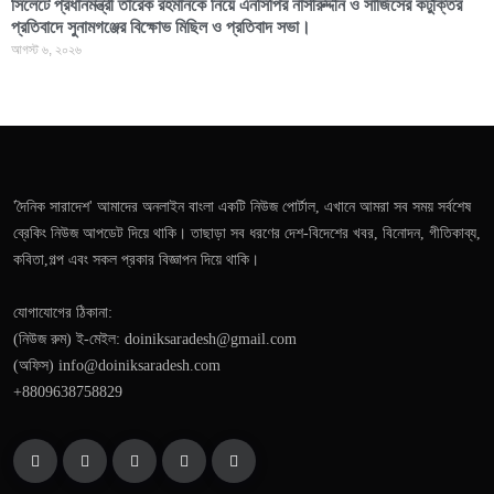
সিলেটে প্রধানমন্ত্রী তারেক রহমানকে নিয়ে এনসিপির নাসীরুদ্দীন ও সার্জিসের কটুক্তির
প্রতিবাদে সুনামগঞ্জের বিক্ষোভ মিছিল ও প্রতিবাদ সভা।
আগস্ট ৬, ২০২৬
'দৈনিক সারাদেশ' আমাদের অনলাইন বাংলা একটি নিউজ পোর্টাল, এখানে আমরা সব সময় সর্বশেষ
ব্রেকিং নিউজ আপডেট দিয়ে থাকি। তাছাড়া সব ধরণের দেশ-বিদেশের খবর, বিনোদন, গীতিকাব্য,
কবিতা,গল্প এবং সকল প্রকার বিজ্ঞাপন দিয়ে থাকি।
যোগাযোগের ঠিকানা:
(নিউজ রুম) ই-মেইল: doiniksaradesh@gmail.com
(অফিস) info@doiniksaradesh.com
+8809638758829