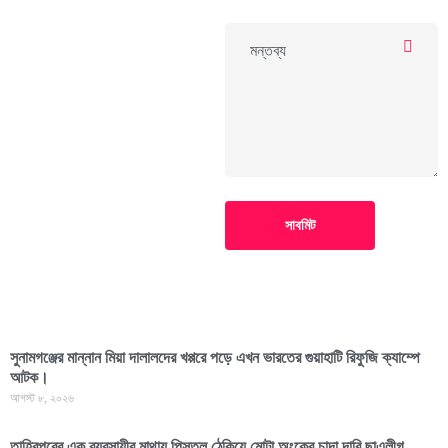
সাবমিট
সুনামগঞ্জের মান্নান মিয়া দালালদের খপ্পরে পড়ে এখন ভারতের গুয়াহাটি রিফুজি ক্যাম্পে
আটক।
আগস্ট ৮, ২০২৬
তাহিরপুরের এক ব্যবসায়ীর মাথায় পিস্তল ঠেকিয়ে মোটা অংকের চাদা দাবি ছাএলীগ