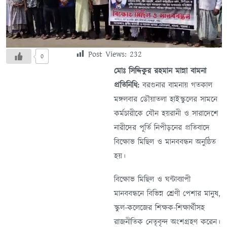
Post Views:
232
0
মোঃ সিদ্দিকুর রহমান মান্না বামনা
প্রতিনিধি:
বরগুনার বামনায় গতকাল
মঙ্গলবার ডৌয়াতলা হাইস্কুলের সামনে
কর্মচারীকে যৌন হয়রানী ও সারাদেশে
নারীদের পূর্তি নিপীড়নের প্রতিবাদে
বিক্ষোভ মিছিল ও মানববন্ধন অনুষ্ঠিত
হয়।
বিক্ষোভ মিছিল ও ঘন্টাব্যাপী
মানববন্ধনে বিভিন্ন শ্রেণী পেশার মানুষ,
স্কুল-কলেজের শিক্ষক-শিক্ষার্থীসহ
রাজনীতিক নেতৃবৃন্দ অংশগ্রহণ করেন।