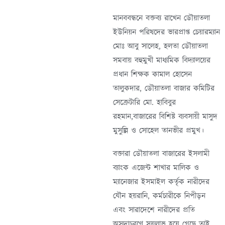
মানববন্ধনে বক্তব্য রাখেন ডৌয়াতলা
ইউনিয়ন পরিষদের ভারপ্রাপ্ত চেয়ারম্যান
মোঃ আবু সালেহ, হলতা ডৌয়াতলা
সমবায় বহুমুখী মাধ্যমিক বিদ্যালয়ের
প্রধান শিক্ষক কামাল হোসেন
তালুকদার, ডৌয়াতলা বাজার কমিটির
সেক্রেটারি মো. হাবিবুর
রহমান,বাজারের বিশিষ্ট ব্যবসায়ী মাসুদ
মুসুল্লি ও সোহেল তানভীর প্রমুখ।
বক্তারা ডৌয়াতলা বাজারের ইসলামী
ব্যাংক এজেন্ট শাখার মালিক ও
ম্যানেজার ইসমাইল কর্তৃক নারীদের
যৌন হয়রানি, কর্মচারীকে নিপীড়ন
এবং সারাদেশে নারীদের প্রতি
অসদাচরণে সয়লাভ হয়ে গেছে তাই