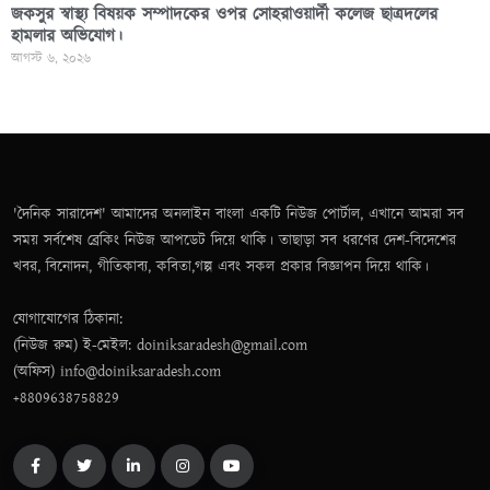
জকসুর স্বাস্থ্য বিষয়ক সম্পাদকের ওপর সোহরাওয়ার্দী কলেজ ছাত্রদলের
হামলার অভিযোগ।
আগস্ট ৬, ২০২৬
'দৈনিক সারাদেশ' আমাদের অনলাইন বাংলা একটি নিউজ পোর্টাল, এখানে আমরা সব
সময় সর্বশেষ ব্রেকিং নিউজ আপডেট দিয়ে থাকি। তাছাড়া সব ধরণের দেশ-বিদেশের
খবর, বিনোদন, গীতিকাব্য, কবিতা,গল্প এবং সকল প্রকার বিজ্ঞাপন দিয়ে থাকি।
যোগাযোগের ঠিকানা:
(নিউজ রুম) ই-মেইল: doiniksaradesh@gmail.com
(অফিস) info@doiniksaradesh.com
+8809638758829