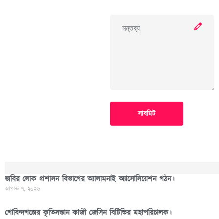
সাবমিট
জবির লোক প্রশাসন বিভাগের অ্যালামনাই অ্যাসোসিয়েশন গঠন।
আগস্ট ৭, ২০২৬
গোবিন্দগঞ্জের কৃতিসন্তান কাজী জেসিন বিটিভির মহাপরিচালক।