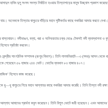
 আসাদুল হাবিব দুলু সংসদ সদস্য নির্বাচিত হওয়ায় তিস্তাপাড়ের মানুষ উচ্ছ্বাস প্রকাশ করে
য়। অনেককে তিস্তার বালুচরে দাঁড়িয়ে মহান সৃষ্টিকর্তার কাছে শুকরিয়া আদায় করতে দেখা
র বাস্তবায়ন। নদীভাঙন, বন্যা, খরা ও অনিশ্চয়তার চক্র ভেঙে টেকসই নদী ব্যবস্থাপনা ও কৃ
র হিসেবে প্রতিষ্ঠা করবেন।
কেন্দ্রীয় সাংগঠনিক সম্পাদক (রংপুর বিভাগ)। তিনি লালমনিরহাট—৩ (সদর) আসন থেকে ধানের 
লা প্রতীকে পেয়েছেন ৫৬ হাজার ২৪৪ ভোট। ভোটের ব্যবধান ৮৩ হাজার ৪০৭।
 ‘ম্যাজিক’ হিসেবে কাজ করেছে।
ুকে ধু—ধু বালুচরে গিয়ে মহান আল্লাহর কাছে শুকরিয়া আদায় করেছি। তিনি তিস্তা নদী রক
 আল্লাহ আমাদের প্রার্থনা কবুল করেছেন। তিনি বিপুল ভোটে জয়ী হয়েছেন। এখন আমাদের বি