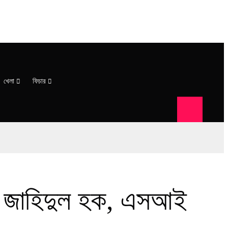
খেলা
ফিচার
ওসি জাহিদুল হক, এসআই