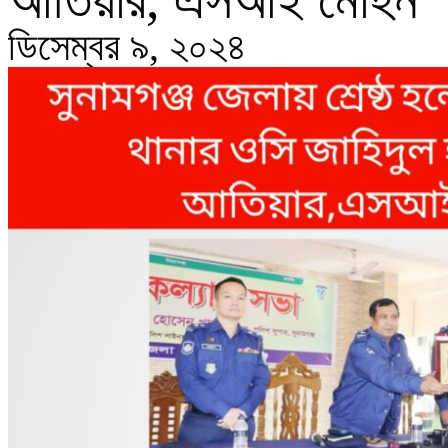
আতিয়ার, এসআই মোহন
ডিসেম্বর ৯, ২০২৪