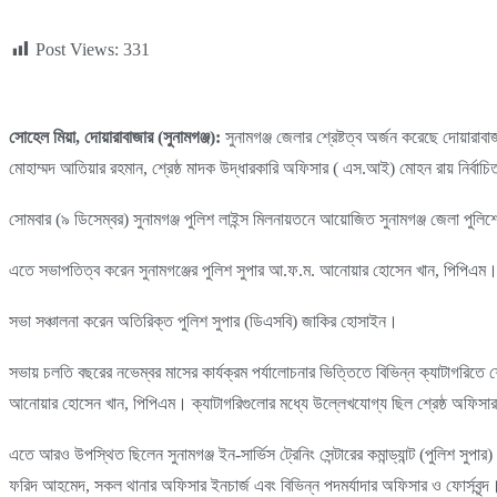
Post Views:
331
সোহেল মিয়া, দোয়ারাবাজার (সুনামগঞ্জ):
সুনামগঞ্জ জেলার শ্রেষ্টত্ব অর্জন করেছে দোয়ারাব
মোহাম্মদ আতিয়ার রহমান, শ্রেষ্ঠ মাদক উদ্ধারকারি অফিসার ( এস.আই) মোহন রায় নির্বাচ
সোমবার (৯ ডিসেম্বর) সুনামগঞ্জ পুলিশ লাইন্স মিলনায়তনে আয়োজিত সুনামগঞ্জ জেলা পুলিশে
এতে সভাপতিত্ব করেন সুনামগঞ্জের পুলিশ সুপার আ.ফ.ম. আনোয়ার হোসেন খান, পিপিএম
সভা সঞ্চালনা করেন অতিরিক্ত পুলিশ সুপার (ডিএসবি) জাকির হোসাইন।
সভায় চলতি বছরের নভেম্বর মাসের কার্যক্রম পর্যালোচনার ভিত্তিতে বিভিন্ন ক্যাটাগরিতে শ্রে
আনোয়ার হোসেন খান, পিপিএম। ক্যাটাগরিগুলোর মধ্যে উল্লেখযোগ্য ছিল শ্রেষ্ঠ অফিসার ইনচা
এতে আরও উপস্থিত ছিলেন সুনামগঞ্জ ইন-সার্ভিস ট্রেনিং সেন্টারের কমান্ড্যান্ট (পুলিশ সুপা
ফরিদ আহমেদ, সকল থানার অফিসার ইনচার্জ এবং বিভিন্ন পদমর্যাদার অফিসার ও ফোর্সবৃন্দ