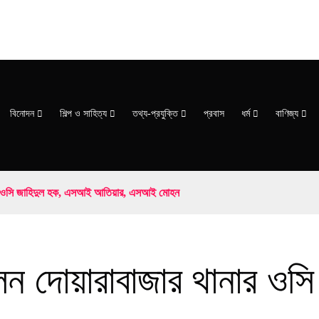
বিনোদন
শিল্প ও সাহিত্য
তথ্য-প্রযুক্তি
প্রবাস
ধর্ম
বাণিজ্য
থানার ওসি জাহিদুল হক, এসআই আতিয়ার, এসআই মোহন
 হলেন দোয়ারাবাজার থানার 