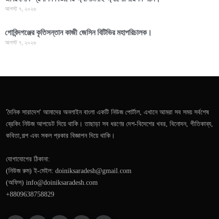
আগস্ট ৭, ২০২৬
গোবিন্দগঞ্জের কৃতিসন্তান কাজী জেসিন বিটিভির মহাপরিচালক।
আগস্ট ৭, ২০২৬
'দৈনিক সারাদেশ' আমাদের অনলাইন বাংলা একটি নিউজ পোর্টাল, এখানে আমরা সব সময় সর্বশেষ
ব্রেকিং নিউজ আপডেট দিয়ে থাকি। তাছাড়া সব ধরণের দেশ-বিদেশের খবর, বিনোদন, গীতিকাব্য,
কবিতা,গল্প এবং সকল প্রকার বিজ্ঞাপন দিয়ে থাকি।
যোগাযোগের ঠিকানা:
(নিউজ রুম) ই-মেইল: doiniksaradesh@gmail.com
(অফিস) info@doiniksaradesh.com
+8809638758829