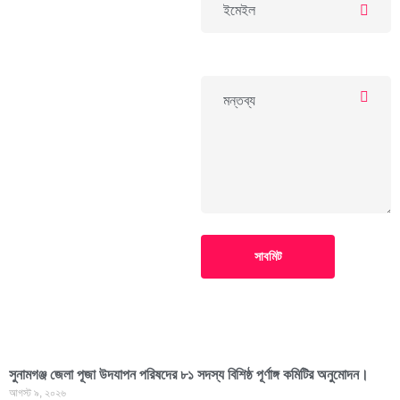
সাবমিট
সুনামগঞ্জ জেলা পূজা উদযাপন পরিষদের ৮১ সদস্য বিশিষ্ঠ পূর্ণাঙ্গ কমিটির অনুমোদন।
আগস্ট ৯, ২০২৬