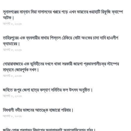
সুনামগঞ্জের মান্নান মিয়া দালালদের খপ্পরে পড়ে এখন ভারতের গুয়াহাটি রিফুজি ক্যাম্পে
আটক।
আগস্ট ৮, ২০২৬
তাহিরপুরের এক ব্যবসায়ীর মাথায় পিস্তল ঠেকিয়ে মোটা অংকের চাদা দাবি ছাএলীগ
ক্যাডারের।
আগস্ট ৮, ২০২৬
দোয়ারাবাজারে এক ভূমিহীনের দখলে থাকা সরকারী জায়গা প্রভাবশালীচক্র স্টাম্পের
মাধ্যমে জোরপূর্বক দখল।
আগস্ট ৮, ২০২৬
জবিতে রংপুর জেলা ছাত্র কল্যাণ সমিতির ফল উৎসব অনুষ্ঠিত।
আগস্ট ৮, ২০২৬
বিষখালী নদীর ভাঙ্গনের আতঙ্কে হাজারো পরিবার।
আগস্ট ৮, ২০২৬
জবির লোক প্রশাসন বিভাগের অ্যালামনাই অ্যাসোসিয়েশন গঠন।