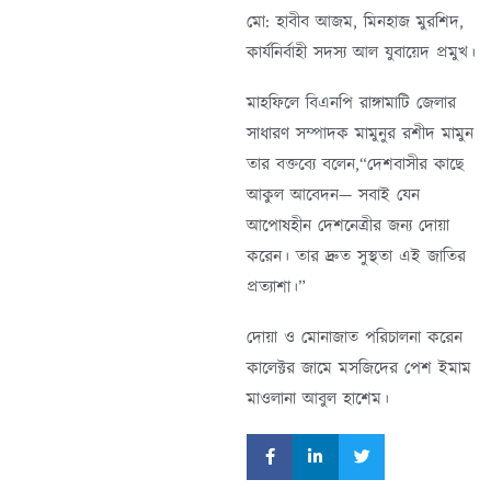
মো: হাবীব আজম, মিনহাজ মুরশিদ,
কার্যনির্বাহী সদস্য আল যুবায়েদ প্রমুখ।
মাহফিলে বিএনপি রাঙ্গামাটি জেলার
সাধারণ সম্পাদক মামুনুর রশীদ মামুন
তার বক্তব্যে বলেন,“দেশবাসীর কাছে
আকুল আবেদন— সবাই যেন
আপোষহীন দেশনেত্রীর জন্য দোয়া
করেন। তার দ্রুত সুস্থতা এই জাতির
প্রত্যাশা।”
দোয়া ও মোনাজাত পরিচালনা করেন
কালেক্টর জামে মসজিদের পেশ ইমাম
মাওলানা আবুল হাশেম।