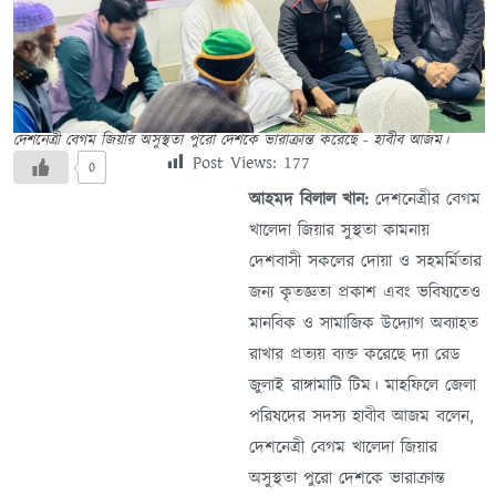
দেশনেত্রী বেগম জিয়ার অসুস্থতা পুরো দেশকে ভারাক্রান্ত করেছে - হাবীব আজম।
Post Views:
177
0
আহমদ বিলাল খান:
দেশনেত্রীর বেগম
খালেদা জিয়ার সুস্থতা কামনায়
দেশবাসী সকলের দোয়া ও সহমর্মিতার
জন্য কৃতজ্ঞতা প্রকাশ এবং ভবিষ্যতেও
মানবিক ও সামাজিক উদ্যোগ অব্যাহত
রাখার প্রত্যয় ব্যক্ত করেছে দ্যা রেড
জুলাই রাঙ্গামাটি টিম। মাহফিলে জেলা
পরিষদের সদস্য হাবীব আজম বলেন,
দেশনেত্রী বেগম খালেদা জিয়ার
অসুস্থতা পুরো দেশকে ভারাক্রান্ত