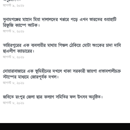
আগস্ট ৯, ২০২৬
সুনামগঞ্জের মান্নান মিয়া দালালদের খপ্পরে পড়ে এখন ভারতের গুয়াহাটি
রিফুজি ক্যাম্পে আটক।
আগস্ট ৮, ২০২৬
তাহিরপুরের এক ব্যবসায়ীর মাথায় পিস্তল ঠেকিয়ে মোটা অংকের চাদা দাবি
ছাএলীগ ক্যাডারের।
আগস্ট ৮, ২০২৬
দোয়ারাবাজারে এক ভূমিহীনের দখলে থাকা সরকারী জায়গা প্রভাবশালীচক্র
স্টাম্পের মাধ্যমে জোরপূর্বক দখল।
আগস্ট ৮, ২০২৬
জবিতে রংপুর জেলা ছাত্র কল্যাণ সমিতির ফল উৎসব অনুষ্ঠিত।
আগস্ট ৮, ২০২৬