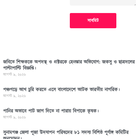
সাবমিট
জবিতে শিক্ষককে অপদস্থ ও প্রক্টরকে হেনস্তার অভিযোগ: জকসু ও ছাত্রদলের
পাল্টাপাল্টি বিজ্ঞপ্তি।
আগস্ট ৯, ২০২৬
পঞ্চগড়ে আখ চুরি করতে এসে বাংলাদেশে আটক ভারতীয় নাগরিক।
আগস্ট ৯, ২০২৬
পা‌নির অভাবে পাট জাগ দিতে না পারায় বিপাকে কৃষক।
আগস্ট ৯, ২০২৬
সুনামগঞ্জ জেলা পূজা উদযাপন পরিষদের ৮১ সদস্য বিশিষ্ঠ পূর্ণাঙ্গ কমিটির
অনুমোদন।