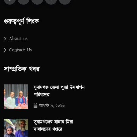
গুরুত্বপূর্ণ লিংক
About us
Contact Us
সাম্প্রতিক খবর
সুনামগঞ্জ জেলা পূজা উদযাপন
পরিষদের
আগস্ট ৯, ২০২৬
সুনামগঞ্জের মান্নান মিয়া
দালালদের খপ্পরে