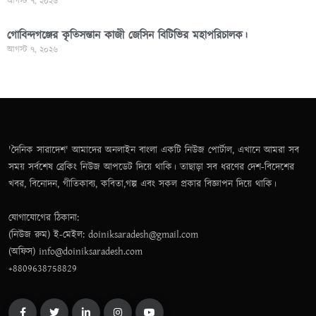
আগস্ট ৭, ২০২৬
গোবিন্দগঞ্জের কৃতিসন্তান কাজী জেসিন বিটিভির মহাপরিচালক।
আগস্ট ৭, ২০২৬
'দৈনিক সারাদেশ' আমাদের অনলাইন বাংলা একটি নিউজ পোর্টাল, এখানে আমরা সব
সময় সর্বশেষ ব্রেকিং নিউজ আপডেট দিয়ে থাকি। তাছাড়া সব ধরণের দেশ-বিদেশের
খবর, বিনোদন, গীতিকাব্য, কবিতা,গল্প এবং সকল প্রকার বিজ্ঞাপন দিয়ে থাকি।
যোগাযোগের ঠিকানা:
(নিউজ রুম) ই-মেইল: doiniksaradesh@gmail.com
(অফিস) info@doiniksaradesh.com
+8809638758829