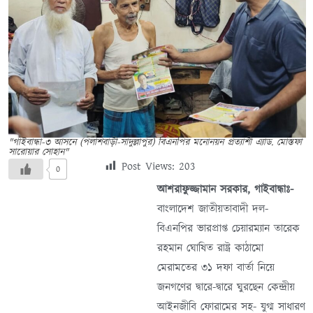
"গাইবান্ধা-৩ আসনে (পলাশবাড়ী-সাদুল্লাপুর) বিএনপির মনোনয়ন প্রত্যাশী এ্যাড. মোস্তফা
সারোয়ার সোহান"
Post Views:
203
0
আশরাফুজ্জামান সরকার, গাইবান্ধাঃ-
বাংলাদেশ জাতীয়তাবাদী দল-
বিএনপির ভারপ্রাপ্ত চেয়ারম্যান তারেক
রহমান ঘোষিত রাষ্ট্র কাঠামো
মেরামতের ৩১ দফা বার্তা নিয়ে
জনগণের দ্বারে-দ্বারে ঘুরছেন কেন্দ্রীয়
আইনজীবি ফোরামের সহ- যুগ্ম সাধারণ