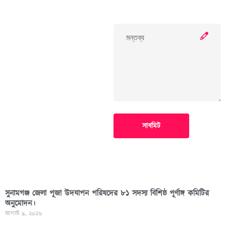
সাবমিট
সুনামগঞ্জ জেলা পূজা উদযাপন পরিষদের ৮১ সদস্য বিশিষ্ঠ পূর্ণাঙ্গ কমিটির
অনুমোদন।
আগস্ট ৯, ২০২৬