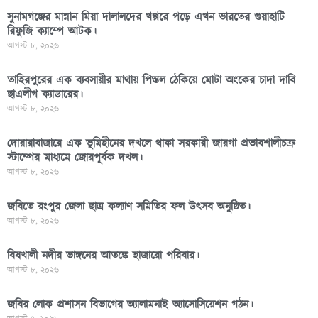
সুনামগঞ্জের মান্নান মিয়া দালালদের খপ্পরে পড়ে এখন ভারতের গুয়াহাটি
রিফুজি ক্যাম্পে আটক।
আগস্ট ৮, ২০২৬
তাহিরপুরের এক ব্যবসায়ীর মাথায় পিস্তল ঠেকিয়ে মোটা অংকের চাদা দাবি
ছাএলীগ ক্যাডারের।
আগস্ট ৮, ২০২৬
দোয়ারাবাজারে এক ভূমিহীনের দখলে থাকা সরকারী জায়গা প্রভাবশালীচক্র
স্টাম্পের মাধ্যমে জোরপূর্বক দখল।
আগস্ট ৮, ২০২৬
জবিতে রংপুর জেলা ছাত্র কল্যাণ সমিতির ফল উৎসব অনুষ্ঠিত।
আগস্ট ৮, ২০২৬
বিষখালী নদীর ভাঙ্গনের আতঙ্কে হাজারো পরিবার।
আগস্ট ৮, ২০২৬
জবির লোক প্রশাসন বিভাগের অ্যালামনাই অ্যাসোসিয়েশন গঠন।