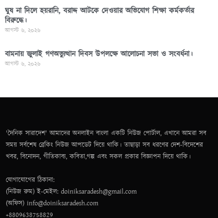
ঘুষ না দিলে হয়রানি, বরাদ্দ আটকে দেওয়ার অভিযোগ শিক্ষা কর্মকর্তার
বিরুদ্ধে।
আগস্ট ৬, ২০২৬
বামনায় জুলাই গণঅভ্যুত্থান দিবস উপলক্ষে আলোচনা সভা ও সংবর্ধনা।
আগস্ট ৬, ২০২৬
'দৈনিক সারাদেশ' আমাদের অনলাইন বাংলা একটি নিউজ পোর্টাল, এখানে আমরা সব
সময় সর্বশেষ ব্রেকিং নিউজ আপডেট দিয়ে থাকি। তাছাড়া সব ধরণের দেশ-বিদেশের
খবর, বিনোদন, গীতিকাব্য, কবিতা,গল্প এবং সকল প্রকার বিজ্ঞাপন দিয়ে থাকি।
যোগাযোগের ঠিকানা:
(নিউজ রুম) ই-মেইল: doiniksaradesh@gmail.com
(অফিস) info@doiniksaradesh.com
+8809638758829