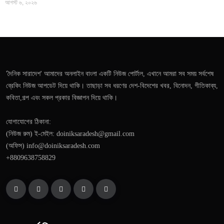
আগস্ট ৬, ২০২৬
'দৈনিক সারাদেশ' আমাদের অনলাইন বাংলা একটি নিউজ পোর্টাল, এখানে আমরা সব সময় সর্বশেষ
ব্রেকিং নিউজ আপডেট দিয়ে থাকি। তাছাড়া সব ধরণের দেশ-বিদেশের খবর, বিনোদন, গীতিকাব্য,
কবিতা,গল্প এবং সকল প্রকার বিজ্ঞাপন দিয়ে থাকি।
যোগাযোগের ঠিকানা:
(নিউজ রুম) ই-মেইল: doiniksaradesh@gmail.com
(অফিস) info@doiniksaradesh.com
+8809638758829