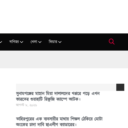
বাণিজ্য
খেলা
ফিচার
সুনামগঞ্জের মান্নান মিয়া দালালদের খপ্পরে পড়ে এখন
ভারতের গুয়াহাটি রিফুজি ক্যাম্পে আটক।
আগস্ট ৮, ২০২৬
তাহিরপুরের এক ব্যবসায়ীর মাথায় পিস্তল ঠেকিয়ে মোটা
অংকের চাদা দাবি ছাএলীগ ক্যাডারের।