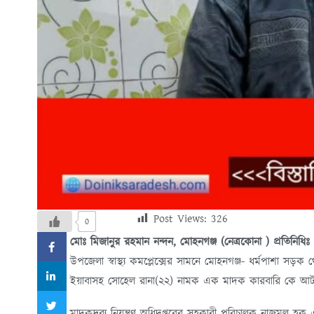
Post Views:
326
0
মোঃ মিজানুর রহমান নন্দন, মোহনগঞ্জ (নেত্রকোনা ) প্রতিনিধিঃ
উপজেলা স্বাস্থ্য কমপ্লেক্সের সামনে মোহনগঞ্জ- ধর্মপাশা 
ইয়াবাসহ সোহেল রানা(২২) নামক এক মাদক কারবারি কে আটক করে
মাদকদ্রব্য নিয়ন্ত্রণ অধিদপ্তরের সহকারী পরিচালক নাজমুল হক