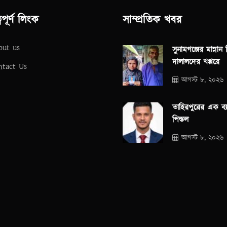
্বপূর্ণ লিংক
সাম্প্রতিক খবর
out us
সুনামগঞ্জের মান্নান 
দালালদের খপ্পরে
ntact Us
আগস্ট ৮, ২০২৬
তাহিরপুরের এক ব্
পিস্তল
আগস্ট ৮, ২০২৬