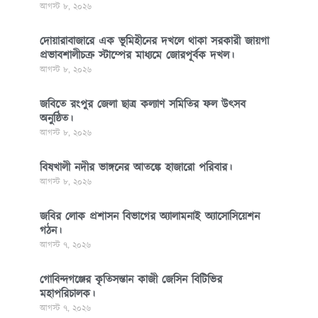
আগস্ট ৮, ২০২৬
দোয়ারাবাজারে এক ভূমিহীনের দখলে থাকা সরকারী জায়গা
প্রভাবশালীচক্র স্টাম্পের মাধ্যমে জোরপূর্বক দখল।
আগস্ট ৮, ২০২৬
জবিতে রংপুর জেলা ছাত্র কল্যাণ সমিতির ফল উৎসব
অনুষ্ঠিত।
আগস্ট ৮, ২০২৬
বিষখালী নদীর ভাঙ্গনের আতঙ্কে হাজারো পরিবার।
আগস্ট ৮, ২০২৬
জবির লোক প্রশাসন বিভাগের অ্যালামনাই অ্যাসোসিয়েশন
গঠন।
আগস্ট ৭, ২০২৬
গোবিন্দগঞ্জের কৃতিসন্তান কাজী জেসিন বিটিভির
মহাপরিচালক।
আগস্ট ৭, ২০২৬