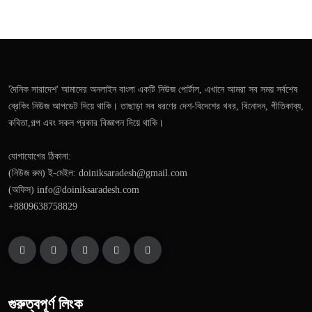
'দৈনিক সারাদেশ' আমাদের অনলাইন বাংলা একটি নিউজ পোর্টাল, এখানে আমরা সব সময় সর্বশেষ
ব্রেকিং নিউজ আপডেট দিয়ে থাকি। তাছাড়া সব ধরণের দেশ-বিদেশের খবর, বিনোদন, গীতিকাব্য,
কবিতা,গল্প এবং সকল প্রকার বিজ্ঞাপন দিয়ে থাকি।
যোগাযোগের ঠিকানা:
(নিউজ রুম) ই-মেইল: doiniksaradesh@gmail.com
(অফিস) info@doiniksaradesh.com
+8809638758829
গুরুত্বপূর্ণ লিংক