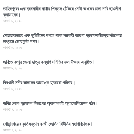
তাহিরপুরের এক ব্যবসায়ীর মাথায় পিস্তল ঠেকিয়ে মোটা অংকের চাদা দাবি ছাএলীগ
ক্যাডারের।
আগস্ট ৮, ২০২৬
দোয়ারাবাজারে এক ভূমিহীনের দখলে থাকা সরকারী জায়গা প্রভাবশালীচক্র স্টাম্পের
মাধ্যমে জোরপূর্বক দখল।
আগস্ট ৮, ২০২৬
জবিতে রংপুর জেলা ছাত্র কল্যাণ সমিতির ফল উৎসব অনুষ্ঠিত।
আগস্ট ৮, ২০২৬
বিষখালী নদীর ভাঙ্গনের আতঙ্কে হাজারো পরিবার।
আগস্ট ৮, ২০২৬
জবির লোক প্রশাসন বিভাগের অ্যালামনাই অ্যাসোসিয়েশন গঠন।
আগস্ট ৭, ২০২৬
গোবিন্দগঞ্জের কৃতিসন্তান কাজী জেসিন বিটিভির মহাপরিচালক।
আগস্ট ৭, ২০২৬