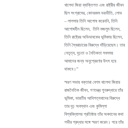
খালেদা জিয়া ব্যাক্তিগত এবং রাষ্ট্রীয় জীবন
ছিল সংগ্রামের, কোনরকম ভয়ভীতি, লোভ
– লালসায় তিনি আপোষ করেননি, তিনি
আপোষহীন ছিলেন, তিনি মজলুম ছিলেন,
তিনি রাষ্ট্রের অভিভাবকের ভূমিকায় ছিলেন,
তিনি স্বৈরাচারের বিরুদ্ধে দাঁড়িয়েছেম। তার
নেতৃত্ব, দৃঢ়তা ও নৈতিকতা সবসময়
আমাদের জন্য অনুপ্রেরণার উৎস হয়ে
থাকবে।”
স্মরণ সভায় বক্তারা বেগম খালেদা জিয়ার
রাজনৈতিক জীবন, গণতন্ত্র পুনরুদ্ধারে তাঁর
ভূমিকা, ভারতীয় আধিপত্যবাদের বিরুদ্ধে
তার দৃঢ় অবস্থান এবং কুমিল্লা
বিশ্ববিদ্যালয় প্রতিষ্ঠায় তাঁর অবদানের কথা
গভীর শ্রদ্ধার সঙ্গে স্মরণ করেন। পরে তাঁর