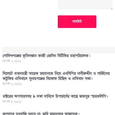
সাবমিট
গোবিন্দগঞ্জের কৃতিসন্তান কাজী জেসিন বিটিভির মহাপরিচালক।
আগস্ট ৭, ২০২৬
সিলেটে প্রধানমন্ত্রী তারেক রহমানকে নিয়ে এনসিপির নাসীরুদ্দীন ও সার্জিসের
কটুক্তির প্রতিবাদে সুনামগঞ্জের বিক্ষোভ মিছিল ও প্রতিবাদ সভা।
আগস্ট ৬, ২০২৬
প্রক্টরের অপসারণসহ ৯ দফা দাবিতে উপাচার্যের কাছে জকসুর স্মারকলিপি।
আগস্ট ৬, ২০২৬
জগন্নাথে মববাজি চলবে না: জবি ছাত্রদলের আহ্বায়ক।