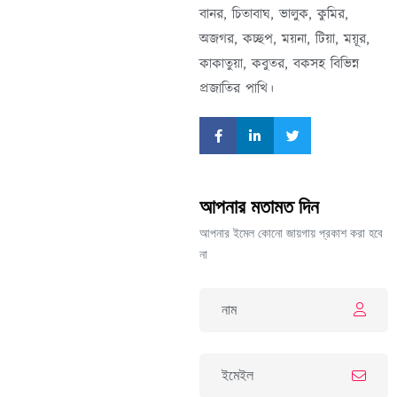
বানর, চিতাবাঘ, ভালুক, কুমির,
অজগর, কচ্ছপ, ময়না, টিয়া, ময়ূর,
কাকাতুয়া, কবুতর, বকসহ বিভিন্ন
প্রজাতির পাখি।
আপনার মতামত দিন
আপনার ইমেল কোনো জায়গায় প্রকাশ করা হবে
না