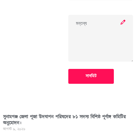
সাবমিট
সুনামগঞ্জ জেলা পূজা উদযাপন পরিষদের ৮১ সদস্য বিশিষ্ঠ পূর্ণাঙ্গ কমিটির
অনুমোদন।
আগস্ট ৯, ২০২৬