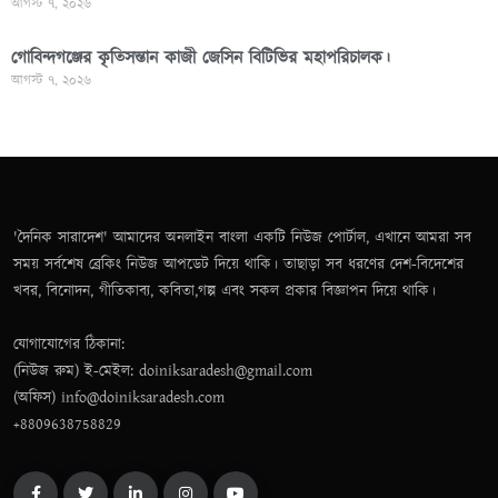
আগস্ট ৭, ২০২৬
গোবিন্দগঞ্জের কৃতিসন্তান কাজী জেসিন বিটিভির মহাপরিচালক।
আগস্ট ৭, ২০২৬
'দৈনিক সারাদেশ' আমাদের অনলাইন বাংলা একটি নিউজ পোর্টাল, এখানে আমরা সব
সময় সর্বশেষ ব্রেকিং নিউজ আপডেট দিয়ে থাকি। তাছাড়া সব ধরণের দেশ-বিদেশের
খবর, বিনোদন, গীতিকাব্য, কবিতা,গল্প এবং সকল প্রকার বিজ্ঞাপন দিয়ে থাকি।
যোগাযোগের ঠিকানা:
(নিউজ রুম) ই-মেইল: doiniksaradesh@gmail.com
(অফিস) info@doiniksaradesh.com
+8809638758829