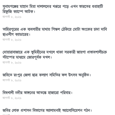
সুনামগঞ্জের মান্নান মিয়া দালালদের খপ্পরে পড়ে এখন ভারতের গুয়াহাটি
রিফুজি ক্যাম্পে আটক।
আগস্ট ৮, ২০২৬
তাহিরপুরের এক ব্যবসায়ীর মাথায় পিস্তল ঠেকিয়ে মোটা অংকের চাদা দাবি
ছাএলীগ ক্যাডারের।
আগস্ট ৮, ২০২৬
দোয়ারাবাজারে এক ভূমিহীনের দখলে থাকা সরকারী জায়গা প্রভাবশালীচক্র
স্টাম্পের মাধ্যমে জোরপূর্বক দখল।
আগস্ট ৮, ২০২৬
জবিতে রংপুর জেলা ছাত্র কল্যাণ সমিতির ফল উৎসব অনুষ্ঠিত।
আগস্ট ৮, ২০২৬
বিষখালী নদীর ভাঙ্গনের আতঙ্কে হাজারো পরিবার।
আগস্ট ৮, ২০২৬
জবির লোক প্রশাসন বিভাগের অ্যালামনাই অ্যাসোসিয়েশন গঠন।