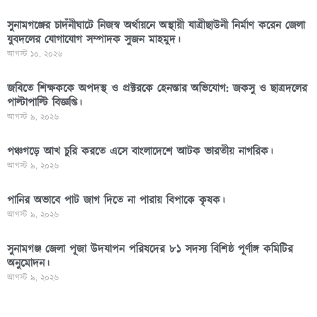
সুনামগঞ্জের চাদঁনীঘাটে নিজস্ব অর্থায়নে অস্থায়ী যাত্রীছাউনী নির্মাণ করেন জেলা
যুবদলের যোগাযোগ সম্পাদক সুজন মাহমুদ।
আগস্ট ১০, ২০২৬
জবিতে শিক্ষককে অপদস্থ ও প্রক্টরকে হেনস্তার অভিযোগ: জকসু ও ছাত্রদলের
পাল্টাপাল্টি বিজ্ঞপ্তি।
আগস্ট ৯, ২০২৬
পঞ্চগড়ে আখ চুরি করতে এসে বাংলাদেশে আটক ভারতীয় নাগরিক।
আগস্ট ৯, ২০২৬
পা‌নির অভাবে পাট জাগ দিতে না পারায় বিপাকে কৃষক।
আগস্ট ৯, ২০২৬
সুনামগঞ্জ জেলা পূজা উদযাপন পরিষদের ৮১ সদস্য বিশিষ্ঠ পূর্ণাঙ্গ কমিটির
অনুমোদন।
আগস্ট ৯, ২০২৬