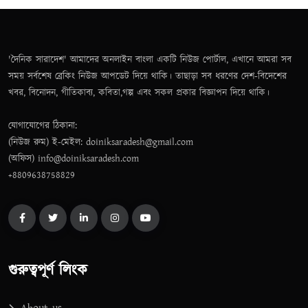
'দৈনিক সারাদেশ' আমাদের অনলাইন বাংলা একটি নিউজ পোর্টাল, এখানে আমরা সব
সময় সর্বশেষ ব্রেকিং নিউজ আপডেট দিয়ে থাকি। তাছাড়া সব ধরণের দেশ-বিদেশের
খবর, বিনোদন, গীতিকাব্য, কবিতা,গল্প এবং সকল প্রকার বিজ্ঞাপন দিয়ে থাকি।
যোগাযোগের ঠিকানা:
(নিউজ রুম) ই-মেইল: doiniksaradesh@gmail.com
(অফিস) info@doiniksaradesh.com
+8809638758829
গুরুত্বপূর্ণ লিংক