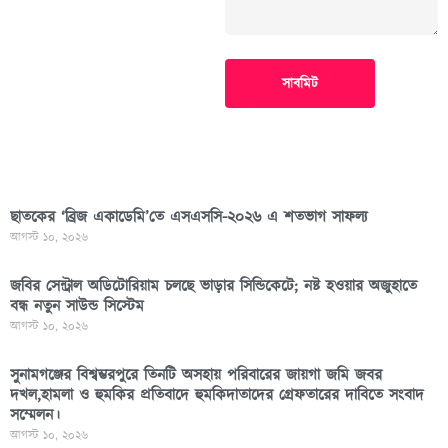
সাবমিট
ছাতকের ‘ব্রিজ একাডেমি’তে এসএসসি-২০২৬ এ শতভাগ সাফল্য
আগস্ট ১০, ২০২৬
জবির সেন্ট্রাল অডিটোরিয়াম চলছে ভাড়ার সিন্ডিকেটে; নষ্ট হওয়ার অজুহাতে
বন্ধ নতুন সাউন্ড সিস্টেম
আগস্ট ১০, ২০২৬
সুনামগঞ্জের বিশ্বম্ভরপুরে তিনটি অসহায় পরিবারের জায়গা জমি জবর
দখল,হামলা ও হুমকির প্রতিবাদে হুমকিদাতাদের গ্রেফতারের দাবিতে সংবাদ
সম্মেলন।
আগস্ট ১০, ২০২৬