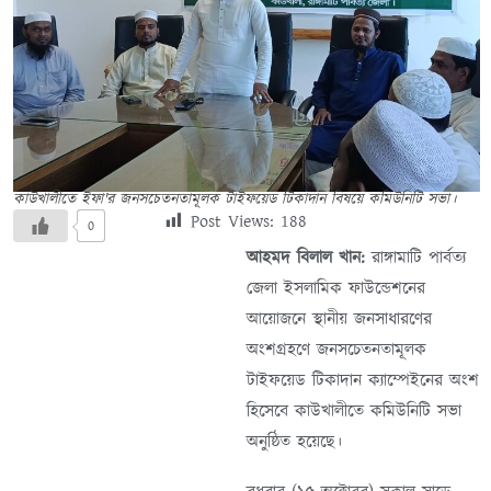
কাউখালীতে ইফা'র জনসচেতনতামূলক টাইফয়েড টিকাদান বিষয়ে কমিউনিটি সভা।
Post Views:
188
0
আহমদ বিলাল খান:
রাঙ্গামাটি পার্বত্য
জেলা ইসলামিক ফাউন্ডেশনের
আয়োজনে স্থানীয় জনসাধারণের
অংশগ্রহণে জনসচেতনতামূলক
টাইফয়েড টিকাদান ক্যাম্পেইনের অংশ
হিসেবে কাউখালীতে কমিউনিটি সভা
অনুষ্ঠিত হয়েছে।