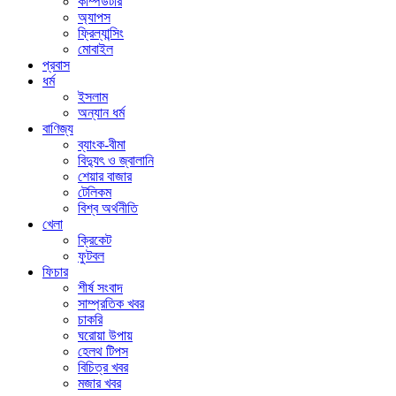
কম্পিউটার
অ্যাপস
ফ্রিল্যান্সিং
মোবাইল
প্রবাস
ধর্ম
ইসলাম
অন্যান ধর্ম
বাণিজ্য
ব্যাংক-বীমা
বিদ্যুৎ ও জ্বালানি
শেয়ার বাজার
টেলিকম
বিশ্ব অর্থনীতি
খেলা
ক্রিকেট
ফুটবল
ফিচার
শীর্ষ সংবাদ
সাম্প্রতিক খবর
চাকরি
ঘরোয়া উপায়
হেলথ টিপস
বিচিত্র খবর
মজার খবর