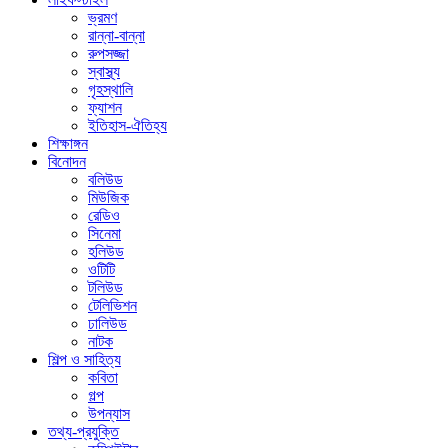
ভ্রমণ
রান্না-বান্না
রুপসজ্জা
স্বাস্থ্য
গৃহস্থালি
ফ্যাশন
ইতিহাস-ঐতিহ্য
শিক্ষাঙ্গন
বিনোদন
বলিউড
মিউজিক
রেডিও
সিনেমা
হলিউড
ওটিটি
টলিউড
টেলিভিশন
ঢালিউড
নাটক
শিল্প ও সাহিত্য
কবিতা
গল্প
উপন্যাস
তথ্য-প্রযুক্তি