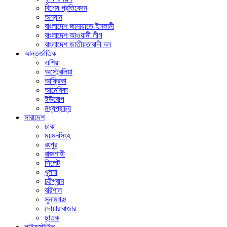
বিশেষ প্রতিবেদন
অন্যান
বাংলাদেশ জামায়াতে ইসলামী
বাংলাদেশ আওয়ামী লীগ
বাংলাদেশ জাতীয়তাবাদী দল
আন্তর্জাতিক
এশিয়া
অস্ট্রেলিয়া
আফ্রিকা
আমেরিকা
ইউরোপ
মধ্যপ্রাচ্য
সারাদেশ
ঢাকা
ময়মনসিংহ
রংপুর
রাজশাহী
সিলেট
খুলনা
চট্টগ্রাম
বরিশাল
সুনামগঞ্জ
দোয়ারাবাজার
ছাতক
লাইফস্টাইল