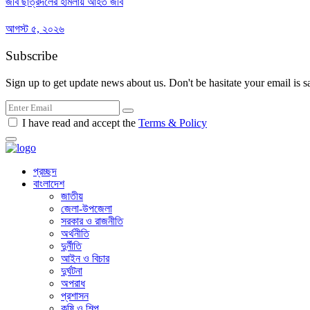
জবি ছাত্রদলের হামলায় আহত জবি
আগস্ট ৫, ২০২৬
Subscribe
Sign up to get update news about us. Don't be hasitate your email is s
I have read and accept the
Terms & Policy
প্রচ্ছদ
বাংলাদেশ
জাতীয়
জেলা-উপজেলা
সরকার ও রাজনীতি
অর্থনীতি
দুর্নীতি
আইন ও বিচার
দুর্ঘটনা
অপরাধ
প্রশাসন
কৃষি ও শিল্প