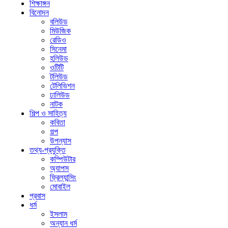
শিক্ষাঙ্গন
বিনোদন
বলিউড
মিউজিক
রেডিও
সিনেমা
হলিউড
ওটিটি
টলিউড
টেলিভিশন
ঢালিউড
নাটক
শিল্প ও সাহিত্য
কবিতা
গল্প
উপন্যাস
তথ্য-প্রযুক্তি
কম্পিউটার
অ্যাপস
ফ্রিল্যান্সিং
মোবাইল
প্রবাস
ধর্ম
ইসলাম
অন্যান ধর্ম