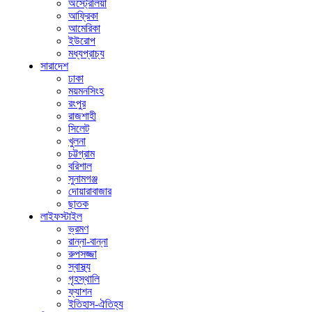
অস্ট্রেলিয়া
আফ্রিকা
আমেরিকা
ইউরোপ
মধ্যপ্রাচ্য
সারাদেশ
ঢাকা
ময়মনসিংহ
রংপুর
রাজশাহী
সিলেট
খুলনা
চট্টগ্রাম
বরিশাল
সুনামগঞ্জ
দোয়ারাবাজার
ছাতক
লাইফস্টাইল
ভ্রমণ
রান্না-বান্না
রুপসজ্জা
স্বাস্থ্য
গৃহস্থালি
ফ্যাশন
ইতিহাস-ঐতিহ্য