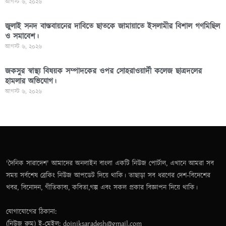
আগস্ট ৬, ২০২৬
জুলাই সনদ বাস্তবায়নের দাবিতে ছাতকে জামায়াতে ইসলামীর বিশাল গণমিছিল
ও সমাবেশ।
আগস্ট ৬, ২০২৬
জকসুর স্বাস্থ্য বিষয়ক সম্পাদকের ওপর সোহরাওয়ার্দী কলেজ ছাত্রদলের
হামলার অভিযোগ।
আগস্ট ৬, ২০২৬
'দৈনিক সারাদেশ' আমাদের অনলাইন বাংলা একটি নিউজ পোর্টাল, এখানে আমরা সব
সময় সর্বশেষ ব্রেকিং নিউজ আপডেট দিয়ে থাকি। তাছাড়া সব ধরণের দেশ-বিদেশের
খবর, বিনোদন, গীতিকাব্য, কবিতা,গল্প এবং সকল প্রকার বিজ্ঞাপন দিয়ে থাকি।
যোগাযোগের ঠিকানা:
(নিউজ রুম) ই-মেইল: doiniksaradesh@gmail.com