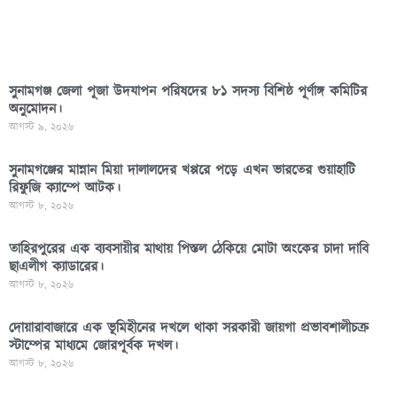
সুনামগঞ্জ জেলা পূজা উদযাপন পরিষদের ৮১ সদস্য বিশিষ্ঠ পূর্ণাঙ্গ কমিটির
অনুমোদন।
আগস্ট ৯, ২০২৬
সুনামগঞ্জের মান্নান মিয়া দালালদের খপ্পরে পড়ে এখন ভারতের গুয়াহাটি
রিফুজি ক্যাম্পে আটক।
আগস্ট ৮, ২০২৬
তাহিরপুরের এক ব্যবসায়ীর মাথায় পিস্তল ঠেকিয়ে মোটা অংকের চাদা দাবি
ছাএলীগ ক্যাডারের।
আগস্ট ৮, ২০২৬
দোয়ারাবাজারে এক ভূমিহীনের দখলে থাকা সরকারী জায়গা প্রভাবশালীচক্র
স্টাম্পের মাধ্যমে জোরপূর্বক দখল।
আগস্ট ৮, ২০২৬