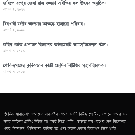
জবিতে রংপুর জেলা ছাত্র কল্যাণ সমিতির ফল উৎসব অনুষ্ঠিত।
আগস্ট ৮, ২০২৬
বিষখালী নদীর ভাঙ্গনের আতঙ্কে হাজারো পরিবার।
আগস্ট ৮, ২০২৬
জবির লোক প্রশাসন বিভাগের অ্যালামনাই অ্যাসোসিয়েশন গঠন।
আগস্ট ৭, ২০২৬
গোবিন্দগঞ্জের কৃতিসন্তান কাজী জেসিন বিটিভির মহাপরিচালক।
আগস্ট ৭, ২০২৬
'দৈনিক সারাদেশ' আমাদের অনলাইন বাংলা একটি নিউজ পোর্টাল, এখানে আমরা সব
সময় সর্বশেষ ব্রেকিং নিউজ আপডেট দিয়ে থাকি। তাছাড়া সব ধরণের দেশ-বিদেশের
খবর, বিনোদন, গীতিকাব্য, কবিতা,গল্প এবং সকল প্রকার বিজ্ঞাপন দিয়ে থাকি।