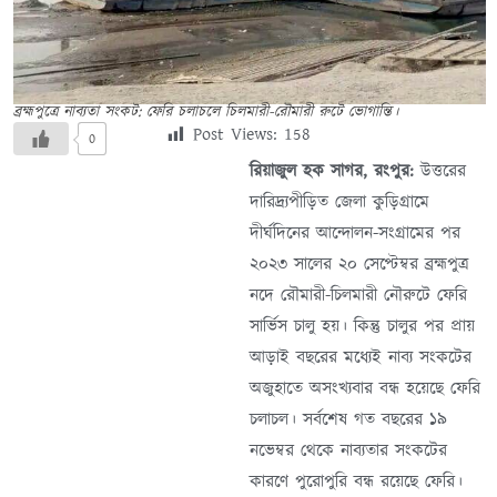
ব্রহ্মপুত্রে নাব্যতা সংকট: ফেরি চলাচলে চিলমারী-রৌমারী রুটে ভোগান্তি।
Post Views:
158
0
রিয়াজুল হক সাগর, রংপুর:
উত্তরের
দারিদ্র্যপীড়িত জেলা কুড়িগ্রামে
দীর্ঘদিনের আন্দোলন-সংগ্রামের পর
২০২৩ সালের ২০ সেপ্টেম্বর ব্রহ্মপুত্র
নদে রৌমারী-চিলমারী নৌরুটে ফেরি
সার্ভিস চালু হয়। কিন্তু চালুর পর প্রায়
আড়াই বছরের মধ্যেই নাব্য সংকটের
অজুহাতে অসংখ্যবার বন্ধ হয়েছে ফেরি
চলাচল। সর্বশেষ গত বছরের ১৯
নভেম্বর থেকে নাব্যতার সংকটের
কারণে পুরোপুরি বন্ধ রয়েছে ফেরি।