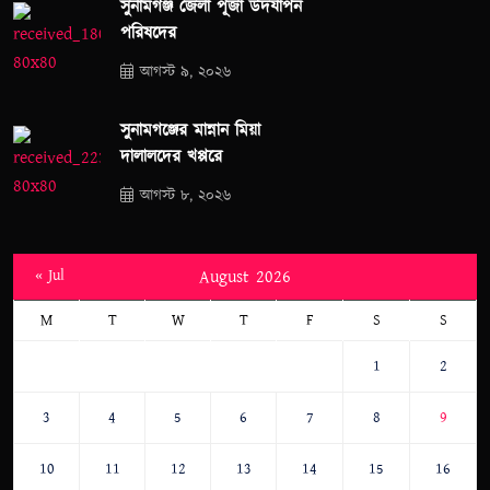
সুনামগঞ্জ জেলা পূজা উদযাপন
পরিষদের
আগস্ট ৯, ২০২৬
সুনামগঞ্জের মান্নান মিয়া
দালালদের খপ্পরে
আগস্ট ৮, ২০২৬
« Jul
August 2026
M
T
W
T
F
S
S
1
2
3
4
5
6
7
8
9
10
11
12
13
14
15
16