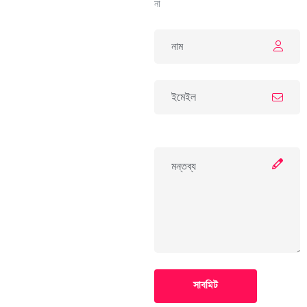
না
সাবমিট