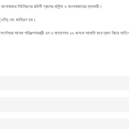
ংলাবাজার ইউনিয়নের রাউলী গ্রামের বাসিন্দা ও বাংলাবাজারের ব্যবসায়ী।
তা (ওসি) মো: জাহিদুল হক।
৪ সেপ্টেম্বর সাবেক পরিকল্পনামন্ত্রী এম এ মান্নানসহ ৯৯ জনকে আসামি করে দ্রুত বিচার