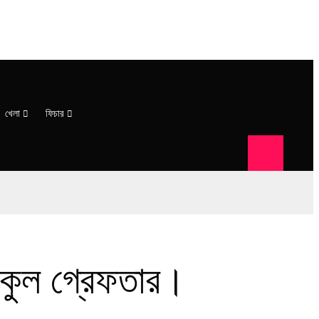
খেলা
ফিচার
বকুল গ্রেফতার।