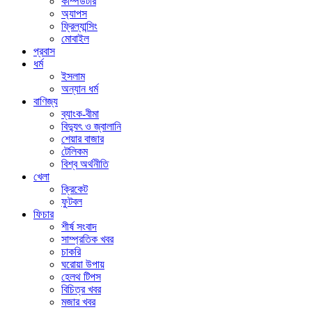
কম্পিউটার
অ্যাপস
ফ্রিল্যান্সিং
মোবাইল
প্রবাস
ধর্ম
ইসলাম
অন্যান ধর্ম
বাণিজ্য
ব্যাংক-বীমা
বিদ্যুৎ ও জ্বালানি
শেয়ার বাজার
টেলিকম
বিশ্ব অর্থনীতি
খেলা
ক্রিকেট
ফুটবল
ফিচার
শীর্ষ সংবাদ
সাম্প্রতিক খবর
চাকরি
ঘরোয়া উপায়
হেলথ টিপস
বিচিত্র খবর
মজার খবর