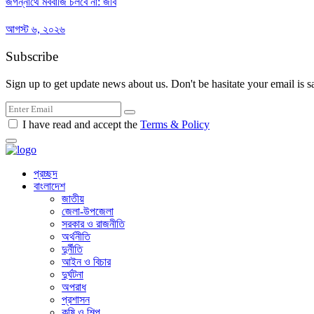
জগন্নাথে মববাজি চলবে না: জবি
আগস্ট ৬, ২০২৬
Subscribe
Sign up to get update news about us. Don't be hasitate your email is s
I have read and accept the
Terms & Policy
প্রচ্ছদ
বাংলাদেশ
জাতীয়
জেলা-উপজেলা
সরকার ও রাজনীতি
অর্থনীতি
দুর্নীতি
আইন ও বিচার
দুর্ঘটনা
অপরাধ
প্রশাসন
কৃষি ও শিল্প