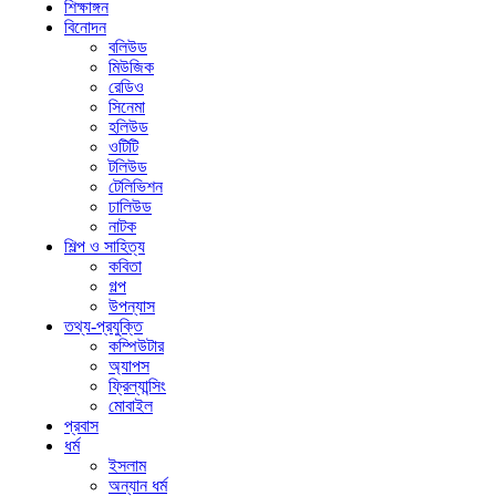
শিক্ষাঙ্গন
বিনোদন
বলিউড
মিউজিক
রেডিও
সিনেমা
হলিউড
ওটিটি
টলিউড
টেলিভিশন
ঢালিউড
নাটক
শিল্প ও সাহিত্য
কবিতা
গল্প
উপন্যাস
তথ্য-প্রযুক্তি
কম্পিউটার
অ্যাপস
ফ্রিল্যান্সিং
মোবাইল
প্রবাস
ধর্ম
ইসলাম
অন্যান ধর্ম