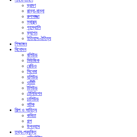
ভ্রমণ
রান্না-বান্না
রুপসজ্জা
স্বাস্থ্য
গৃহস্থালি
ফ্যাশন
ইতিহাস-ঐতিহ্য
শিক্ষাঙ্গন
বিনোদন
বলিউড
মিউজিক
রেডিও
সিনেমা
হলিউড
ওটিটি
টলিউড
টেলিভিশন
ঢালিউড
নাটক
শিল্প ও সাহিত্য
কবিতা
গল্প
উপন্যাস
তথ্য-প্রযুক্তি