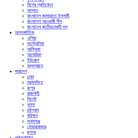
বিশেষ প্রতিবেদন
অন্যান
বাংলাদেশ জামায়াতে ইসলামী
বাংলাদেশ আওয়ামী লীগ
বাংলাদেশ জাতীয়তাবাদী দল
আন্তর্জাতিক
এশিয়া
অস্ট্রেলিয়া
আফ্রিকা
আমেরিকা
ইউরোপ
মধ্যপ্রাচ্য
সারাদেশ
ঢাকা
ময়মনসিংহ
রংপুর
রাজশাহী
সিলেট
খুলনা
চট্টগ্রাম
বরিশাল
সুনামগঞ্জ
দোয়ারাবাজার
ছাতক
লাইফস্টাইল