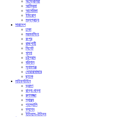
অস্ট্রেলিয়া
আফ্রিকা
আমেরিকা
ইউরোপ
মধ্যপ্রাচ্য
সারাদেশ
ঢাকা
ময়মনসিংহ
রংপুর
রাজশাহী
সিলেট
খুলনা
চট্টগ্রাম
বরিশাল
সুনামগঞ্জ
দোয়ারাবাজার
ছাতক
লাইফস্টাইল
ভ্রমণ
রান্না-বান্না
রুপসজ্জা
স্বাস্থ্য
গৃহস্থালি
ফ্যাশন
ইতিহাস-ঐতিহ্য