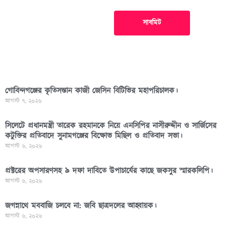
সাবমিট
গোবিন্দগঞ্জের কৃতিসন্তান কাজী জেসিন বিটিভির মহাপরিচালক।
আগস্ট ৭, ২০২৬
সিলেটে প্রধানমন্ত্রী তারেক রহমানকে নিয়ে এনসিপির নাসীরুদ্দীন ও সার্জিসের
কটুক্তির প্রতিবাদে সুনামগঞ্জের বিক্ষোভ মিছিল ও প্রতিবাদ সভা।
আগস্ট ৬, ২০২৬
প্রক্টরের অপসারণসহ ৯ দফা দাবিতে উপাচার্যের কাছে জকসুর স্মারকলিপি।
আগস্ট ৬, ২০২৬
জগন্নাথে মববাজি চলবে না: জবি ছাত্রদলের আহ্বায়ক।
আগস্ট ৬, ২০২৬