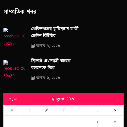
সাম্প্রতিক খবর
গোবিন্দগঞ্জের কৃতিসন্তান কাজী
জেসিন বিটিভির
আগস্ট ৭, ২০২৬
সিলেটে প্রধানমন্ত্রী তারেক
রহমানকে নিয়ে
আগস্ট ৬, ২০২৬
« Jul
August 2026
M
T
W
T
F
S
S
1
2