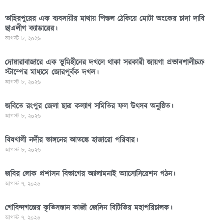
তাহিরপুরের এক ব্যবসায়ীর মাথায় পিস্তল ঠেকিয়ে মোটা অংকের চাদা দাবি
ছাএলীগ ক্যাডারের।
আগস্ট ৮, ২০২৬
দোয়ারাবাজারে এক ভূমিহীনের দখলে থাকা সরকারী জায়গা প্রভাবশালীচক্র
স্টাম্পের মাধ্যমে জোরপূর্বক দখল।
আগস্ট ৮, ২০২৬
জবিতে রংপুর জেলা ছাত্র কল্যাণ সমিতির ফল উৎসব অনুষ্ঠিত।
আগস্ট ৮, ২০২৬
বিষখালী নদীর ভাঙ্গনের আতঙ্কে হাজারো পরিবার।
আগস্ট ৮, ২০২৬
জবির লোক প্রশাসন বিভাগের অ্যালামনাই অ্যাসোসিয়েশন গঠন।
আগস্ট ৭, ২০২৬
গোবিন্দগঞ্জের কৃতিসন্তান কাজী জেসিন বিটিভির মহাপরিচালক।
আগস্ট ৭, ২০২৬