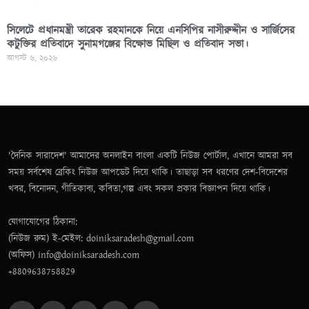
সিলেটে প্রধানমন্ত্রী তারেক রহমানকে নিয়ে এনসিপির নাসীরুদ্দীন ও সার্জিসের
কটুক্তির প্রতিবাদে সুনামগঞ্জের বিক্ষোভ মিছিল ও প্রতিবাদ সভা।
আগস্ট ৬, ২০২৬
'দৈনিক সারাদেশ' আমাদের অনলাইন বাংলা একটি নিউজ পোর্টাল, এখানে আমরা সব
সময় সর্বশেষ ব্রেকিং নিউজ আপডেট দিয়ে থাকি। তাছাড়া সব ধরণের দেশ-বিদেশের
খবর, বিনোদন, গীতিকাব্য, কবিতা,গল্প এবং সকল প্রকার বিজ্ঞাপন দিয়ে থাকি।
যোগাযোগের ঠিকানা:
(নিউজ রুম) ই-মেইল: doiniksaradesh@gmail.com
(অফিস) info@doiniksaradesh.com
+8809638758829