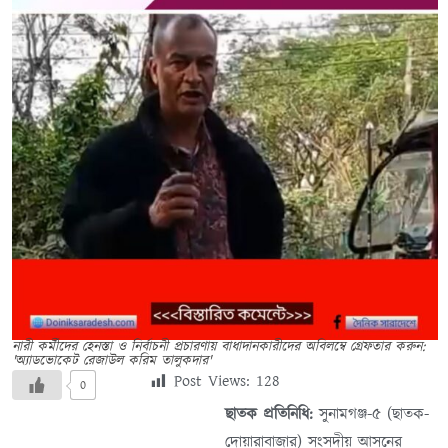
নারী কর্মীদের হেনস্তা ও নির্বাচনী প্রচারণায় বাধাদানকারীদের অবিলম্বে গ্রেফতার করুন:
'অ্যাডভোকেট রেজাউল করিম তালুকদার'
Post Views:
128
0
ছাতক প্রতিনিধি:
সুনামগঞ্জ-৫ (ছাতক-
দোয়ারাবাজার) সংসদীয় আসনের