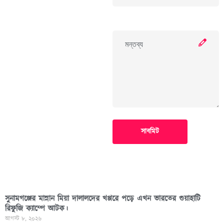
সাবমিট
সুনামগঞ্জের মান্নান মিয়া দালালদের খপ্পরে পড়ে এখন ভারতের গুয়াহাটি
রিফুজি ক্যাম্পে আটক।
আগস্ট ৮, ২০২৬