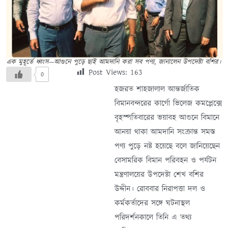
এক মুহূর্তে ধ্বংস—আগুনে পুড়ে ছাই আমদানি করা সব পণ্য, জানালেন উপদেষ্টা বশির।
Post Views:
163
0
হজরত শাহজালাল আন্তর্জাতিক
বিমানবন্দরের কার্গো ভিলেজ কমপ্লেক্সে
বৃহস্পতিবারের ভয়াবহ আগুনে বিমানে
আনয়া থাকা আমদানি সংক্রান্ত সমস্ত
পণ্য পুড়ে নষ্ট হয়েছে বলে জানিয়েছেন
বেসামরিক বিমান পরিবহন ও পর্যটন
মন্ত্রণালয়ের উপদেষ্টা শেখ বশির
উদ্দীন। রোববার নিরাপত্তা দল ও
কর্মকর্তাদের সঙ্গে ঘটনাস্থল
পরিদর্শনকালে তিনি এ তথ্য