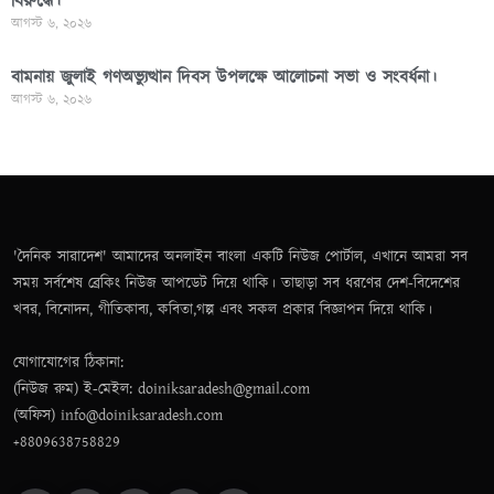
বিরুদ্ধে।
আগস্ট ৬, ২০২৬
বামনায় জুলাই গণঅভ্যুত্থান দিবস উপলক্ষে আলোচনা সভা ও সংবর্ধনা।
আগস্ট ৬, ২০২৬
'দৈনিক সারাদেশ' আমাদের অনলাইন বাংলা একটি নিউজ পোর্টাল, এখানে আমরা সব
সময় সর্বশেষ ব্রেকিং নিউজ আপডেট দিয়ে থাকি। তাছাড়া সব ধরণের দেশ-বিদেশের
খবর, বিনোদন, গীতিকাব্য, কবিতা,গল্প এবং সকল প্রকার বিজ্ঞাপন দিয়ে থাকি।
যোগাযোগের ঠিকানা:
(নিউজ রুম) ই-মেইল: doiniksaradesh@gmail.com
(অফিস) info@doiniksaradesh.com
+8809638758829