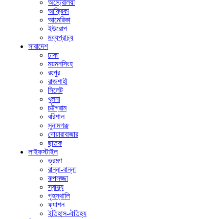
অস্ট্রেলিয়া
আফ্রিকা
আমেরিকা
ইউরোপ
মধ্যপ্রাচ্য
সারাদেশ
ঢাকা
ময়মনসিংহ
রংপুর
রাজশাহী
সিলেট
খুলনা
চট্টগ্রাম
বরিশাল
সুনামগঞ্জ
দোয়ারাবাজার
ছাতক
লাইফস্টাইল
ভ্রমণ
রান্না-বান্না
রুপসজ্জা
স্বাস্থ্য
গৃহস্থালি
ফ্যাশন
ইতিহাস-ঐতিহ্য