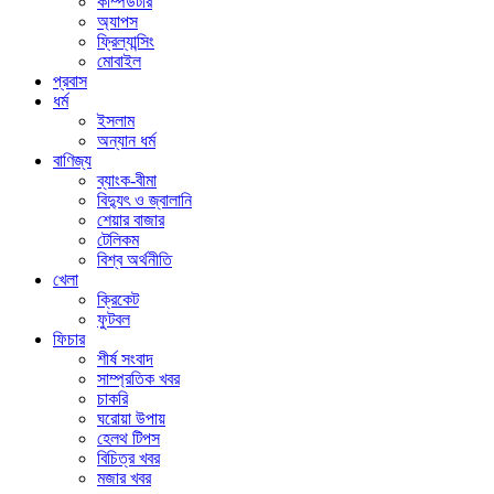
কম্পিউটার
অ্যাপস
ফ্রিল্যান্সিং
মোবাইল
প্রবাস
ধর্ম
ইসলাম
অন্যান ধর্ম
বাণিজ্য
ব্যাংক-বীমা
বিদ্যুৎ ও জ্বালানি
শেয়ার বাজার
টেলিকম
বিশ্ব অর্থনীতি
খেলা
ক্রিকেট
ফুটবল
ফিচার
শীর্ষ সংবাদ
সাম্প্রতিক খবর
চাকরি
ঘরোয়া উপায়
হেলথ টিপস
বিচিত্র খবর
মজার খবর