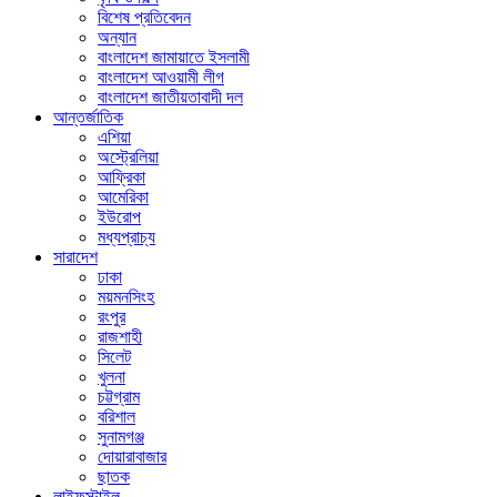
বিশেষ প্রতিবেদন
অন্যান
বাংলাদেশ জামায়াতে ইসলামী
বাংলাদেশ আওয়ামী লীগ
বাংলাদেশ জাতীয়তাবাদী দল
আন্তর্জাতিক
এশিয়া
অস্ট্রেলিয়া
আফ্রিকা
আমেরিকা
ইউরোপ
মধ্যপ্রাচ্য
সারাদেশ
ঢাকা
ময়মনসিংহ
রংপুর
রাজশাহী
সিলেট
খুলনা
চট্টগ্রাম
বরিশাল
সুনামগঞ্জ
দোয়ারাবাজার
ছাতক
লাইফস্টাইল