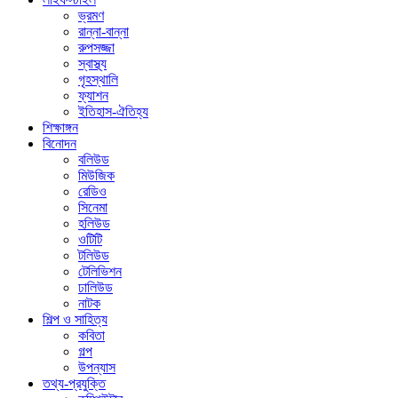
ভ্রমণ
রান্না-বান্না
রুপসজ্জা
স্বাস্থ্য
গৃহস্থালি
ফ্যাশন
ইতিহাস-ঐতিহ্য
শিক্ষাঙ্গন
বিনোদন
বলিউড
মিউজিক
রেডিও
সিনেমা
হলিউড
ওটিটি
টলিউড
টেলিভিশন
ঢালিউড
নাটক
শিল্প ও সাহিত্য
কবিতা
গল্প
উপন্যাস
তথ্য-প্রযুক্তি