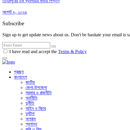
তাহিরপুরের এক ব্যবসায়ীর মাথায় পিস্তল
আগস্ট ৮, ২০২৬
Subscribe
Sign up to get update news about us. Don't be hasitate your email is s
I have read and accept the
Terms & Policy
প্রচ্ছদ
বাংলাদেশ
জাতীয়
জেলা-উপজেলা
সরকার ও রাজনীতি
অর্থনীতি
দুর্নীতি
আইন ও বিচার
দুর্ঘটনা
অপরাধ
প্রশাসন
কৃষি ও শিল্প