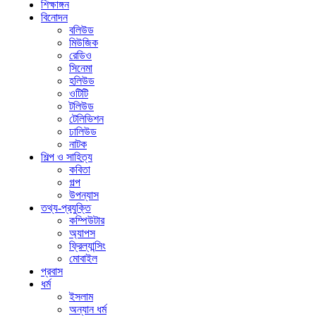
শিক্ষাঙ্গন
বিনোদন
বলিউড
মিউজিক
রেডিও
সিনেমা
হলিউড
ওটিটি
টলিউড
টেলিভিশন
ঢালিউড
নাটক
শিল্প ও সাহিত্য
কবিতা
গল্প
উপন্যাস
তথ্য-প্রযুক্তি
কম্পিউটার
অ্যাপস
ফ্রিল্যান্সিং
মোবাইল
প্রবাস
ধর্ম
ইসলাম
অন্যান ধর্ম