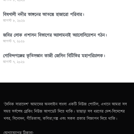
আগস্ট ৮, ২০২৬
বিষখালী নদীর ভাঙ্গনের আতঙ্কে হাজারো পরিবার।
আগস্ট ৮, ২০২৬
জবির লোক প্রশাসন বিভাগের অ্যালামনাই অ্যাসোসিয়েশন গঠন।
আগস্ট ৭, ২০২৬
গোবিন্দগঞ্জের কৃতিসন্তান কাজী জেসিন বিটিভির মহাপরিচালক।
আগস্ট ৭, ২০২৬
'দৈনিক সারাদেশ' আমাদের অনলাইন বাংলা একটি নিউজ পোর্টাল, এখানে আমরা সব
সময় সর্বশেষ ব্রেকিং নিউজ আপডেট দিয়ে থাকি। তাছাড়া সব ধরণের দেশ-বিদেশের
খবর, বিনোদন, গীতিকাব্য, কবিতা,গল্প এবং সকল প্রকার বিজ্ঞাপন দিয়ে থাকি।
যোগাযোগের ঠিকানা: