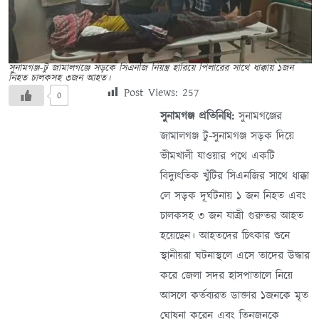
সুনামগঞ্জ-টু জামালগঞ্জে সড়কে সিএনজি নিয়ন্ত্র হারিয়ে পিলারের সাথে ধাক্কায় ১জন
নিহত চালকসহ ৩জন আহত।
Post Views:
257
0
সুনামগঞ্জ প্রতিনিধি:
সুনামগঞ্জের
জামালগঞ্জ টু-সুনামগঞ্জ সড়ক দিয়ে
ভীমখালী যাওয়ার পথে একটি
বিদ্যুৎতিক খুঁটির সিএনজির সাথে ধাক্কা
লে সড়ক দূর্ঘটনায় ১ জন নিহত এবং
চালকসহ ৩ জন যাত্রী গুরুতর আহত
হয়েছেন। আহতদের চিৎকার শুনে
স্থানীয়রা ঘটনাস্থলে এসে তাদের উদ্ধার
করে জেলা সদর হাসপাতালে নিয়ে
আসলে কর্তব্যরত ডাক্তার ১জনকে মৃত
ঘোষনা করেন এবং তিনজনকে