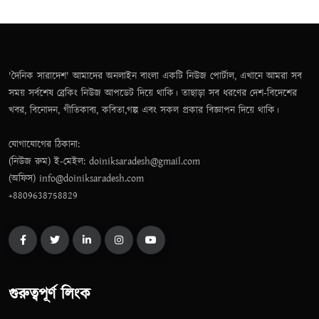
'দৈনিক সারাদেশ' আমাদের অনলাইন বাংলা একটি নিউজ পোর্টাল, এখানে আমরা সব
সময় সর্বশেষ ব্রেকিং নিউজ আপডেট দিয়ে থাকি। তাছাড়া সব ধরণের দেশ-বিদেশের
খবর, বিনোদন, গীতিকাব্য, কবিতা,গল্প এবং সকল প্রকার বিজ্ঞাপন দিয়ে থাকি।
যোগাযোগের ঠিকানা:
(নিউজ রুম) ই-মেইল: doiniksaradesh@gmail.com
(অফিস) info@doiniksaradesh.com
+8809638758829
গুরুত্বপূর্ণ লিংক