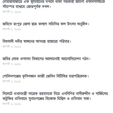
দোয়ারাবাজারে এক ভূমিহীনের দখলে থাকা সরকারী জায়গা প্রভাবশালীচক্র
স্টাম্পের মাধ্যমে জোরপূর্বক দখল।
আগস্ট ৮, ২০২৬
জবিতে রংপুর জেলা ছাত্র কল্যাণ সমিতির ফল উৎসব অনুষ্ঠিত।
আগস্ট ৮, ২০২৬
বিষখালী নদীর ভাঙ্গনের আতঙ্কে হাজারো পরিবার।
আগস্ট ৮, ২০২৬
জবির লোক প্রশাসন বিভাগের অ্যালামনাই অ্যাসোসিয়েশন গঠন।
আগস্ট ৭, ২০২৬
গোবিন্দগঞ্জের কৃতিসন্তান কাজী জেসিন বিটিভির মহাপরিচালক।
আগস্ট ৭, ২০২৬
সিলেটে প্রধানমন্ত্রী তারেক রহমানকে নিয়ে এনসিপির নাসীরুদ্দীন ও সার্জিসের
কটুক্তির প্রতিবাদে সুনামগঞ্জের বিক্ষোভ মিছিল ও প্রতিবাদ সভা।
আগস্ট ৬, ২০২৬