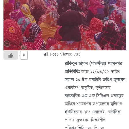
Post Views:
733
0
রাকিবুল হাসান (সাতক্ষীরা) শ্যামনগর
প্রতিনিধিঃ
আজ ১১/০৩/২৫ তারিখ
সকাল ১০ টায় বনজীবি জরিপ মুল্যায়ন
ওয়ার্কসপ অনুষ্টিত, সুশীলনের
বাস্তবায়িত এম.এফ.সিসিএল প্রকল্পের
অধিনে শ্যামনগর উপজেলার মুন্সিগঞ্জ
ইউনিয়নের ৭নং ওয়ার্ডের বাউলিয়া
পাড়ায় সুন্দরবন নির্ভরশীল
পরিবার,ভিসিএফ, পিএফ,