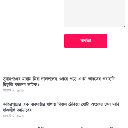
সাবমিট
সুনামগঞ্জের মান্নান মিয়া দালালদের খপ্পরে পড়ে এখন ভারতের গুয়াহাটি
রিফুজি ক্যাম্পে আটক।
আগস্ট ৮, ২০২৬
তাহিরপুরের এক ব্যবসায়ীর মাথায় পিস্তল ঠেকিয়ে মোটা অংকের চাদা দাবি
ছাএলীগ ক্যাডারের।
আগস্ট ৮, ২০২৬