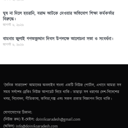
ঘুষ না দিলে হয়রানি, বরাদ্দ আটকে দেওয়ার অভিযোগ শিক্ষা কর্মকর্তার
বিরুদ্ধে।
আগস্ট ৬, ২০২৬
বামনায় জুলাই গণঅভ্যুত্থান দিবস উপলক্ষে আলোচনা সভা ও সংবর্ধনা।
আগস্ট ৬, ২০২৬
'দৈনিক সারাদেশ' আমাদের অনলাইন বাংলা একটি নিউজ পোর্টাল, এখানে আমরা সব
সময় সর্বশেষ ব্রেকিং নিউজ আপডেট দিয়ে থাকি। তাছাড়া সব ধরণের দেশ-বিদেশের
খবর, বিনোদন, গীতিকাব্য, কবিতা,গল্প এবং সকল প্রকার বিজ্ঞাপন দিয়ে থাকি।
যোগাযোগের ঠিকানা:
(নিউজ রুম) ই-মেইল: doiniksaradesh@gmail.com
(অফিস) info@doiniksaradesh.com