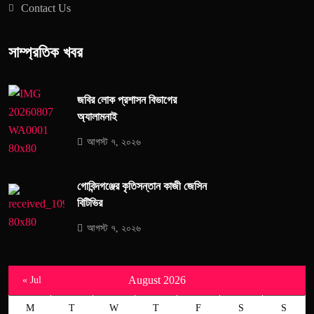
Contact Us
সাম্প্রতিক খবর
জবির লোক প্রশাসন বিভাগের
অ্যালামনাই
আগস্ট ৭, ২০২৬
গোবিন্দগঞ্জের কৃতিসন্তান কাজী জেসিন
বিটিভির
আগস্ট ৭, ২০২৬
August 2026
« Jul
M
T
W
T
F
S
S