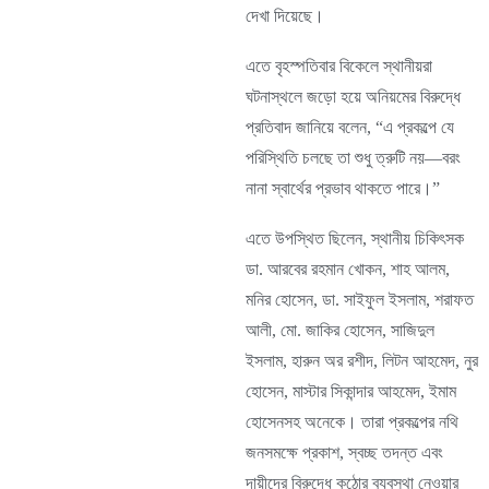
দেখা দিয়েছে।
এতে বৃহস্পতিবার বিকেলে স্থানীয়রা
ঘটনাস্থলে জড়ো হয়ে অনিয়মের বিরুদ্ধে
প্রতিবাদ জানিয়ে বলেন, “এ প্রকল্পে যে
পরিস্থিতি চলছে তা শুধু ত্রুটি নয়—বরং
নানা স্বার্থের প্রভাব থাকতে পারে।”
এতে উপস্থিত ছিলেন, স্থানীয় চিকিৎসক
ডা. আরবের রহমান খোকন, শাহ আলম,
মনির হোসেন, ডা. সাইফুল ইসলাম, শরাফত
আলী, মো. জাকির হোসেন, সাজিদুল
ইসলাম, হারুন অর রশীদ, লিটন আহমেদ, নুর
হোসেন, মাস্টার সিকান্দার আহমেদ, ইমাম
হোসেনসহ অনেকে। তারা প্রকল্পের নথি
জনসমক্ষে প্রকাশ, স্বচ্ছ তদন্ত এবং
দায়ীদের বিরুদ্ধে কঠোর ব্যবস্থা নেওয়ার