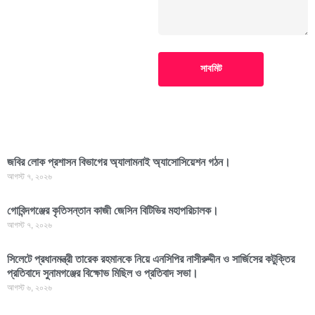
সাবমিট
জবির লোক প্রশাসন বিভাগের অ্যালামনাই অ্যাসোসিয়েশন গঠন।
আগস্ট ৭, ২০২৬
গোবিন্দগঞ্জের কৃতিসন্তান কাজী জেসিন বিটিভির মহাপরিচালক।
আগস্ট ৭, ২০২৬
সিলেটে প্রধানমন্ত্রী তারেক রহমানকে নিয়ে এনসিপির নাসীরুদ্দীন ও সার্জিসের কটুক্তির
প্রতিবাদে সুনামগঞ্জের বিক্ষোভ মিছিল ও প্রতিবাদ সভা।
আগস্ট ৬, ২০২৬