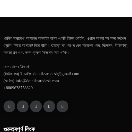
'দৈনিক সারাদেশ' আমাদের অনলাইন বাংলা একটি নিউজ পোর্টাল, এখানে আমরা সব সময় সর্বশেষ
ব্রেকিং নিউজ আপডেট দিয়ে থাকি। তাছাড়া সব ধরণের দেশ-বিদেশের খবর, বিনোদন, গীতিকাব্য,
কবিতা,গল্প এবং সকল প্রকার বিজ্ঞাপন দিয়ে থাকি।
যোগাযোগের ঠিকানা:
(নিউজ রুম) ই-মেইল: doiniksaradesh@gmail.com
(অফিস) info@doiniksaradesh.com
+8809638758829
গুরুত্বপূর্ণ লিংক