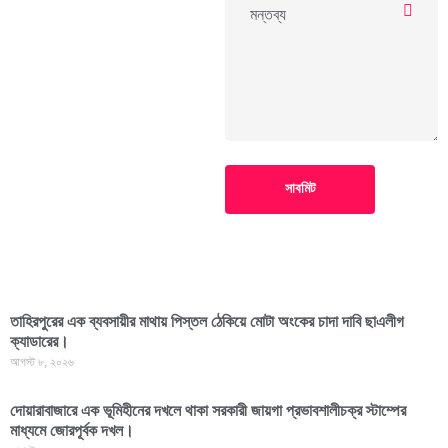
সাবমিট
তাহিরপুরের এক ব্যবসায়ীর মাথায় পিস্তল ঠেকিয়ে মোটা অংকের চাদা দাবি ছাএলীগ
ক্যাডারের।
আগস্ট ৮, ২০২৬
দোয়ারাবাজারে এক ভূমিহীনের দখলে থাকা সরকারী জায়গা প্রভাবশালীচক্র স্টাম্পের
মাধ্যমে জোরপূর্বক দখল।